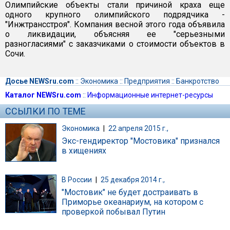
Олимпийские объекты стали причиной краха еще
одного крупного олимпийского подрядчика -
"Инжтрансстроя". Компания весной этого года объявила
о ликвидации, объясняя ее "серьезными
разногласиями" с заказчиками о стоимости объектов в
Сочи.
Досье NEWSru.com
::
Экономика
::
Предприятия
::
Банкротство
Каталог NEWSru.com
::
Информационные интернет-ресурсы
ССЫЛКИ ПО ТЕМЕ
Экономика
|
22 апреля 2015 г.,
Экс-гендиректор "Мостовика" признался
в хищениях
В России
|
25 декабря 2014 г.,
"Мостовик" не будет достраивать в
Приморье океанариум, на котором с
проверкой побывал Путин