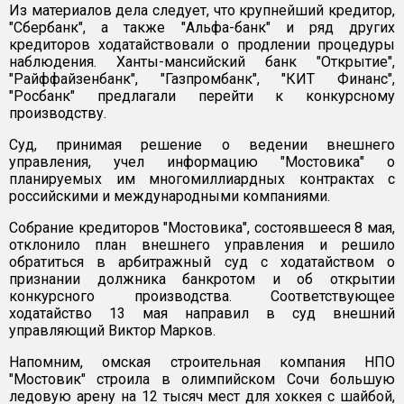
Из материалов дела следует, что крупнейший кредитор,
"Сбербанк", а также "Альфа-банк" и ряд других
кредиторов ходатайствовали о продлении процедуры
наблюдения. Ханты-мансийский банк "Открытие",
"Райффайзенбанк", "Газпромбанк", "КИТ Финанс",
"Росбанк" предлагали перейти к конкурсному
производству.
Суд, принимая решение о ведении внешнего
управления, учел информацию "Мостовика" о
планируемых им многомиллиардных контрактах с
российскими и международными компаниями.
Собрание кредиторов "Мостовика", состоявшееся 8 мая,
отклонило план внешнего управления и решило
обратиться в арбитражный суд с ходатайством о
признании должника банкротом и об открытии
конкурсного производства. Соответствующее
ходатайство 13 мая направил в суд внешний
управляющий Виктор Марков.
Напомним, омская строительная компания НПО
"Мостовик" строила в олимпийском Сочи большую
ледовую арену на 12 тысяч мест для хоккея с шайбой,