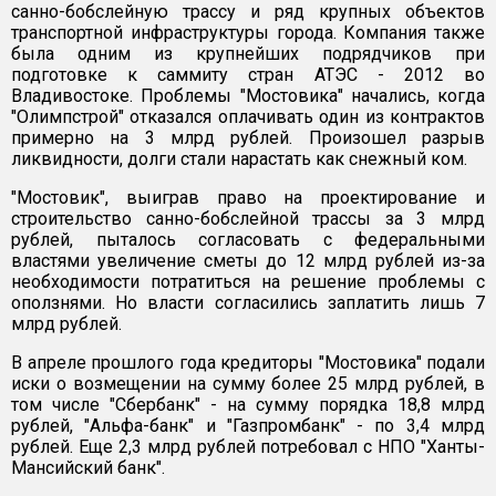
санно-бобслейную трассу и ряд крупных объектов
транспортной инфраструктуры города. Компания также
была одним из крупнейших подрядчиков при
подготовке к саммиту стран АТЭС - 2012 во
Владивостоке. Проблемы "Мостовика" начались, когда
"Олимпстрой" отказался оплачивать один из контрактов
примерно на 3 млрд рублей. Произошел разрыв
ликвидности, долги стали нарастать как снежный ком.
"Мостовик", выиграв право на проектирование и
строительство санно-бобслейной трассы за 3 млрд
рублей, пыталось согласовать с федеральными
властями увеличение сметы до 12 млрд рублей из-за
необходимости потратиться на решение проблемы с
оползнями. Но власти согласились заплатить лишь 7
млрд рублей.
В апреле прошлого года кредиторы "Мостовика" подали
иски о возмещении на сумму более 25 млрд рублей, в
том числе "Сбербанк" - на сумму порядка 18,8 млрд
рублей, "Альфа-банк" и "Газпромбанк" - по 3,4 млрд
рублей. Еще 2,3 млрд рублей потребовал с НПО "Ханты-
Мансийский банк".