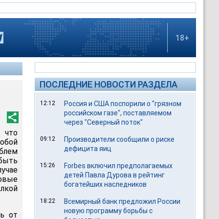
18+
ПОСЛЕДНИЕ НОВОСТИ РАЗДЕЛА
12:12
Россия и США поспорили о "грязном
российском газе", поставляемом
через "Северный поток"
 что
09:12
Производители сообщили о риске
обой
дефицита яиц
блем
 быть
15:26
Forbes включил предполагаемых
чае
детей Павла Дурова в рейтинг
овые
богатейших наследников
лкой
18:22
Всемирный банк предложил России
новую программу борьбы с
ь от