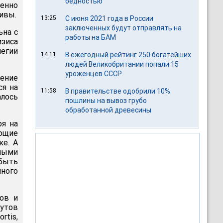
бедностью
менно
ивы.
13:25
С июня 2021 года в России
заключенных будут отправлять на
ьна с
работы на БАМ
зиса
легии
14:11
В ежегодный рейтинг 250 богатейших
людей Великобритании попали 15
уроженцев СССР
ение
ся на
11:58
В правительстве одобрили 10%
алось
пошлины на вывоз грубо
обработанной древесины
ря на
ющие
ке. А
сными
быть
ного
ов и
утов
tis,