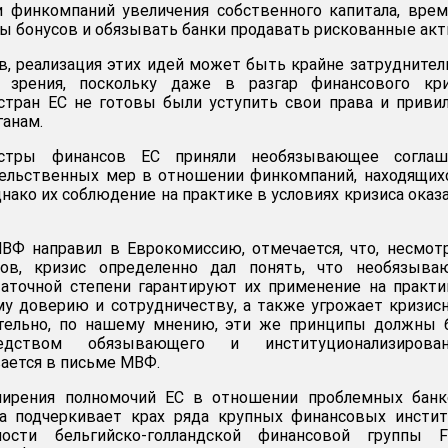
и финкомпаний увеличения собственного капитала, вре
ы бонусов и обязывать банки продавать рискованные акт
, реализация этих идей может быть крайне затруднител
и зрения, поскольку даже в разгар финансового кри
стран ЕС не готовы были уступить свои права и приви
анам.
стры финансов ЕС приняли необязывающее соглаш
тельственных мер в отношении финкомпаний, находящих
днако их соблюдение на практике в условиях кризиса оказ
ВФ направил в Еврокомиссию, отмечается, что, несмот
пов, кризис определенно дал понять, что необязыва
аточной степени гарантируют их применение на практи
му доверию и сотрудничеству, а также угрожает кризи
ательно, по нашему мнению, эти же принципы должны 
едством обязывающего и институционализирован
вается в письме МВФ.
ширения полномочий ЕС в отношении проблемных банк
а подчеркивает крах ряда крупных финансовых инстит
ости бельгийско-голландской финансовой группы For