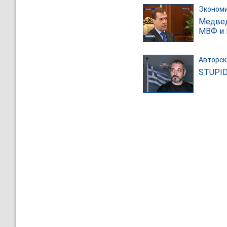
Эконом
Медвед
МВФ и 
Авторск
STUPID