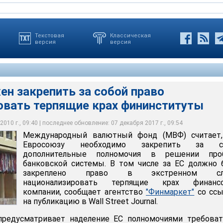
Текстовая
Классическая
версия
версия
н закрепить за собой право
овать терпящие крах фининституты
ютный фонд (МВФ) считает, что Евросоюзу необходимо
 дополнительные полномочия в решении проблем банковской
010 г., 09:40 | последнее обновление: 07 декабря 2017 г., 09:54
Международный валютный фонд (МВФ) считает,
Евросоюзу необходимо закрепить за с
дополнительные полномочия в решении про
банковской системы. В том числе за ЕС должно
закреплено право в экстренном слу
национализировать терпящие крах финанс
компании, сообщает агентство
"Финмаркет"
со ссы
на публикацию в Wall Street Journal.
редусматривает наделение ЕС полномочиями требоват