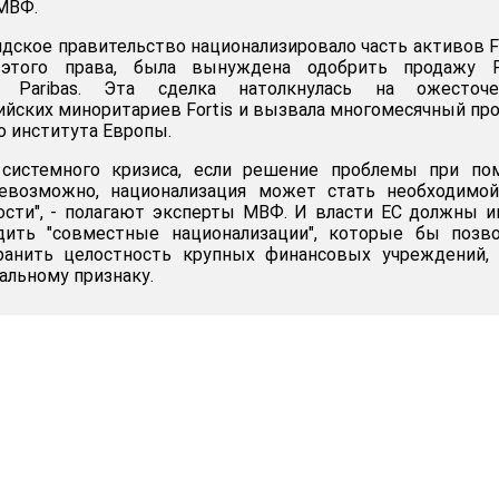
МВФ.
ндское правительство национализировало часть активов Fo
 этого права, была вынуждена одобрить продажу Fo
 Paribas. Эта сделка натолкнулась на ожесточе
ийских миноритариев Fortis и вызвала многомесячный пр
о института Европы.
 системного кризиса, если решение проблемы при по
невозможно, национализация может стать необходимой
ости", - полагают эксперты МВФ. И власти ЕС должны 
ить "совместные национализации", которые бы позво
ранить целостность крупных финансовых учреждений, 
альному признаку.