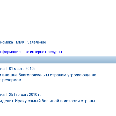
ономика
::
МВФ
::
Заявление
нформационные интернет-ресурсы
ика
|
01 марта 2010 г.,
 внешне благополучным странам угрожающе не
т резервов
ика
|
25 february 2010 г.,
делит Ираку самый большой в истории страны