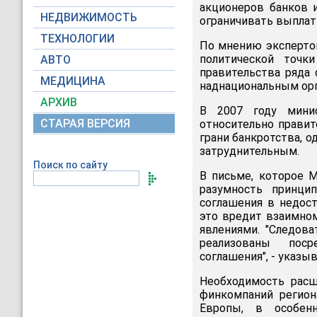
акционеров банков 
НЕДВИЖИМОСТЬ
ограничивать выплат
ТЕХНОЛОГИИ
По мнению экспертов
политической точк
АВТО
правительства ряда 
МЕДИЦИНА
наднациональным орг
АРХИВ
В 2007 году мини
СТАРАЯ ВЕРСИЯ
относительно прави
грани банкротства, о
затруднительным.
Поиск по сайту
В письме, которое М
разумность принци
соглашения в недост
это вредит взаимно
явлениями. "Следов
реализованы поср
соглашения", - указы
Необходимость рас
финкомпаний регион
Европы, в особенн