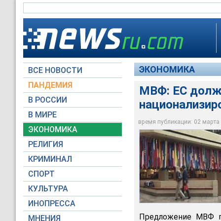
ЭКОНОМИКА
ВСЕ НОВОСТИ
ПАНДЕМИЯ
МВФ: ЕС долже
В РОССИИ
национализир
Международный вал
закрепить за собой
В МИРЕ
системы
время публикации: 02 марта 2
ЭКОНОМИКА
Архив NEWSru.com
РЕЛИГИЯ
КРИМИНАЛ
СПОРТ
КУЛЬТУРА
ИНОПРЕССА
Предложение МВФ п
МНЕНИЯ