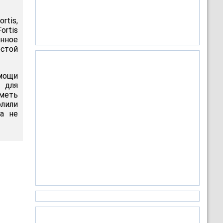
rtis,
rtis
нное
остой
мощи
 для
иметь
лили
а не