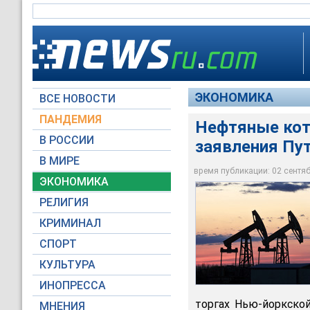
ЭКОНОМИКА
ВСЕ НОВОСТИ
ПАНДЕМИЯ
Нефтяные кот
В РОССИИ
заявления Пу
В МИРЕ
Нефтяные котировки
время публикации: 02 сентябр
ЭКОНОМИКА
Global Look Press
РЕЛИГИЯ
КРИМИНАЛ
СПОРТ
КУЛЬТУРА
ИНОПРЕССА
торгах Нью-йоркско
МНЕНИЯ