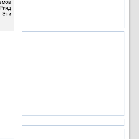
ъемов
-Рияд
 Эти