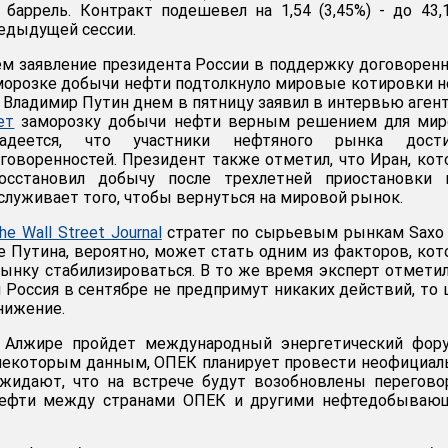
а баррель. Контракт подешевел на 1,54 (3,45%) - до 43,
редыдущей сессии.
м заявление президента России в поддержку договорен
морозке добычи нефти подтолкнуло мировые котировки 
. Владимир Путин днем в пятницу заявил в интервью аген
ет
заморозку добычи нефти верным решением для мир
адеется, что участники нефтяного рынка дости
оворенностей. Президент также отметил, что Иран, ко
осстановил добычу после трехлетней приостановки и
служивает того, чтобы вернуться на мировой рынок.
he Wall Street Journal
стратег по сырьевым рынкам Saxo
ие Путина, вероятно, может стать одним из факторов, ко
ынку стабилизироваться. В то же время эксперт отметил
и Россия в сентябре не предпримут никаких действий, то
нижение.
 Алжире пройдет международный энергетический фору
 некоторым данным, ОПЕК планирует провести неофициа
ожидают, что на встрече будут возобновлены перегов
нефти между странами ОПЕК и другими нефтедобываю