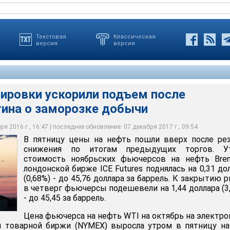
Текстовая
Классическая
версия
версия
ировки ускорили подъем после
тина о заморозке добычи
 ускорили подъем после заявления Путина о заморозке добычи
я 2016 г., 16:47 | последнее обновление: 07 декабря 2017 г., 09:54
В пятницу цены на нефть пошли вверх после ре
снижения по итогам предыдущих торгов. У
стоимость ноябрьских фьючерсов на нефть Bren
лондонской бирже ICE Futures поднялась на 0,31 до
(0,68%) - до 45,76 доллара за баррель. К закрытию 
в четверг фьючерсы подешевели на 1,44 доллара (3
- до 45,45 за баррель.
Цена фьючерса на нефть WTI на октябрь на электр
й товарной биржи (NYMEX) выросла утром в пятницу на