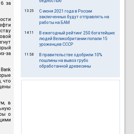
бедностью
16 за
13:25
С июня 2021 года в России
заключенных будут отправлять на
ности
работы на БАМ
нефти
тству
14:11
В ежегодный рейтинг 250 богатейших
овой
людей Великобритании попали 15
гнут
уроженцев СССР
торый
з-за
11:58
В правительстве одобрили 10%
пошлины на вывоз грубо
обработанной древесины
 Bank
торые
, что
 цены
м, в
льную
оры о
щими