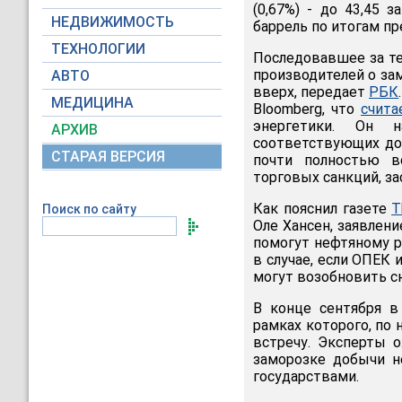
(0,67%) - до 43,45 з
НЕДВИЖИМОСТЬ
баррель по итогам п
ТЕХНОЛОГИИ
Последовавшее за те
производителей о за
АВТО
вверх, передает
РБК
МЕДИЦИНА
Bloomberg, что
счита
энергетики. Он н
АРХИВ
соответствующих дог
СТАРАЯ ВЕРСИЯ
почти полностью в
торговых санкций, за
Как пояснил газете
T
Поиск по сайту
Оле Хансен, заявлен
помогут нефтяному р
в случае, если ОПЕК 
могут возобновить с
В конце сентября в
рамках которого, по
встречу. Эксперты 
заморозке добычи 
государствами.