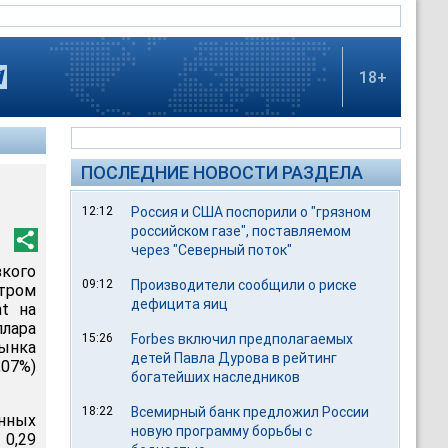
18+
ПОСЛЕДНИЕ НОВОСТИ РАЗДЕЛА
12:12
Россия и США поспорили о "грязном
российском газе", поставляемом
через "Северный поток"
зкого
09:12
Производители сообщили о риске
тром
дефицита яиц
t на
ллара
15:26
Forbes включил предполагаемых
рынка
детей Павла Дурова в рейтинг
,07%)
богатейших наследников
18:22
Всемирный банк предложил России
онных
новую программу борьбы с
 0,29