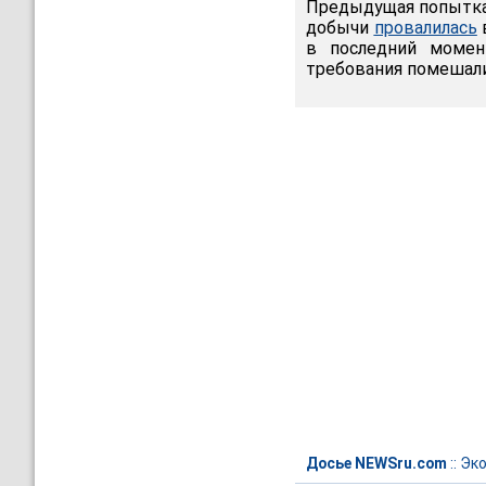
Предыдущая попытка
добычи
провалилась
в
в последний момен
требования помешал
Досье NEWSru.com
::
Эк