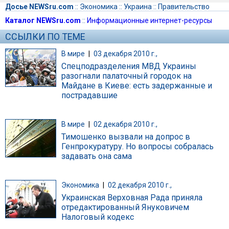
Досье NEWSru.com
::
Экономика
::
Украина
::
Правительство
Каталог NEWSru.com
::
Информационные интернет-ресурсы
ССЫЛКИ ПО ТЕМЕ
В мире
|
03 декабря 2010 г.,
Спецподразделения МВД Украины
разогнали палаточный городок на
Майдане в Киеве: есть задержанные и
пострадавшие
В мире
|
02 декабря 2010 г.,
Тимошенко вызвали на допрос в
Генпрокуратуру. Но вопросы собралась
задавать она сама
Экономика
|
02 декабря 2010 г.,
Украинская Верховная Рада приняла
отредактированный Януковичем
Налоговый кодекс