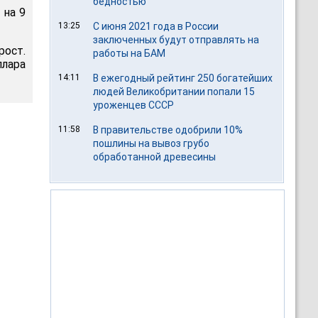
бедностью
 на 9
13:25
С июня 2021 года в России
заключенных будут отправлять на
рост.
работы на БАМ
ллара
14:11
В ежегодный рейтинг 250 богатейших
людей Великобритании попали 15
уроженцев СССР
11:58
В правительстве одобрили 10%
пошлины на вывоз грубо
обработанной древесины