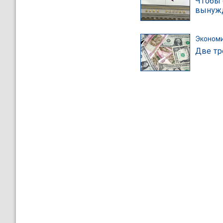
Чтобы 
вынужд
Эконом
Две тр