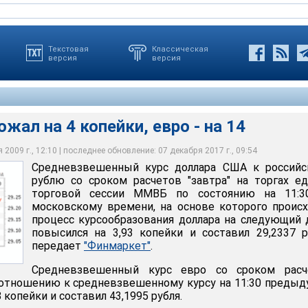
Текстовая
Классическая
версия
версия
жал на 4 копейки, евро - на 14
2009 г., 12:10 | последнее обновление: 07 декабря 2017 г., 09:54
Средневзвешенный курс доллара США к российс
 4 копейки, евро - на 14
рублю со сроком расчетов "завтра" на торгах е
торговой сессии ММВБ по состоянию на 11:3
московскому времени, на основе которого проис
процесс курсообразования доллара на следующий 
повысился на 3,93 копейки и составил 29,2337 р
передает
"Финмаркет"
.
Средневзвешенный курс евро со сроком расч
по отношению к средневзвешенному курсу на 11:30 преды
 копейки и составил 43,1995 рубля.