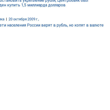
остановить укрепление рубля, Центробанк был
ен купить 1,5 миллиарда долларов
ика
|
20 октября 2009 г.,
ети населения России верят в рубль, но копят в валюте