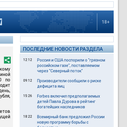
18+
ПОСЛЕДНИЕ НОВОСТИ РАЗДЕЛА
12:12
Россия и США поспорили о "грязном
российском газе", поставляемом
кому
через "Северный поток"
диной
0 по
09:12
Производители сообщили о риске
ходит
дефицита яиц
день,
убля,
15:26
Forbes включил предполагаемых
детей Павла Дурова в рейтинг
богатейших наследников
етов
дущей
18:22
Всемирный банк предложил России
новую программу борьбы с