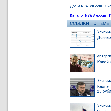
Досье NEWSru.com
::
Эк
Каталог NEWSru.com
::
И
ССЫЛКИ ПО ТЕМЕ
Эконом
Доллар
Авторск
Какой 
Эконом
Клепач
23 руб
Эконом