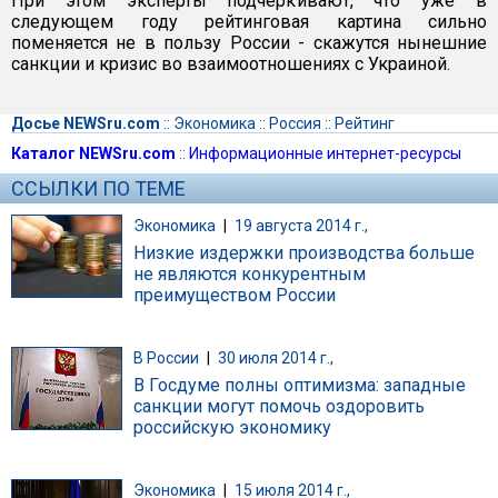
При этом эксперты подчеркивают, что уже в
следующем году рейтинговая картина сильно
поменяется не в пользу России - скажутся нынешние
санкции и кризис во взаимоотношениях с Украиной.
Досье NEWSru.com
::
Экономика
::
Россия
::
Рейтинг
Каталог NEWSru.com
::
Информационные интернет-ресурсы
ССЫЛКИ ПО ТЕМЕ
Экономика
|
19 августа 2014 г.,
Низкие издержки производства больше
не являются конкурентным
преимуществом России
В России
|
30 июля 2014 г.,
В Госдуме полны оптимизма: западные
санкции могут помочь оздоровить
российскую экономику
Экономика
|
15 июля 2014 г.,