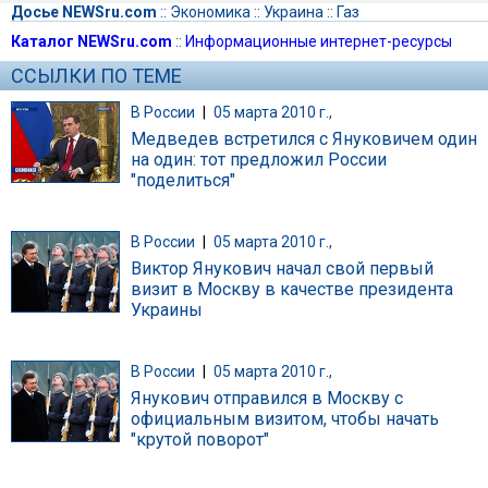
Досье NEWSru.com
::
Экономика
::
Украина
::
Газ
Каталог NEWSru.com
::
Информационные интернет-ресурсы
ССЫЛКИ ПО ТЕМЕ
В России
|
05 марта 2010 г.,
Медведев встретился с Януковичем один
на один: тот предложил России
"поделиться"
В России
|
05 марта 2010 г.,
Виктор Янукович начал свой первый
визит в Москву в качестве президента
Украины
В России
|
05 марта 2010 г.,
Янукович отправился в Москву с
официальным визитом, чтобы начать
"крутой поворот"