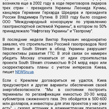
возникла еще в 2002 году в ходе переговоров лидеров
трех стран - президента Украины Леонида Кучмы,
канцлера Германии Герхарда Шредера и президента
России Владимира Путина. В 2003 году было создано
ООО "Международный консорциум по управлению
газотранспортной системой Украины", в котором по 50%
принадлежало "Нафтогазу Украины" и "Газпрому".
В последние недели Виктор Янукович неоднократно
заявлял, что строительство Россией газопроводов Nord
Stream и South Stream в обход Украины разрушает
перспективы развития ГТС. В этой связи он намерен
убедить Москву отказаться от идеи строительства
проекта South Stream стоимостью 8-24 млрд евро или
скорректировать планы с учетом интересов Киева,
пишет
NEWSru.ua
.
Если с Кремлем договориться не удастся, Киев
предусмотрел и другие варианты обеспечения своей
энергобезопасности. "Мы в состоянии построить
терминалы по регазификации емкостью 20-30 млрд
кубометров сжиженного газа. Это обойдется в 500-600
млн долларов, и инвесторы для этих проектов у нас уже
есть", - сказал источник в администрации президента