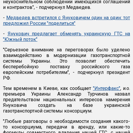
неукоснительном соблюдении имеющихся соглашений
и контрактов", - подчеркнул Медведев.
-
Медведев встретился с Януковичем один на один: тот
предложил России "поделиться"
-
Янукович предлагает обменять украинскую ГТС на
"Южный поток"
"Серьезное внимание на переговорах было уделено
взаимодействию в модернизации газотранспортной
системы Украины. Это позволит обеспечить
бесперебойную поставку российского газа
европейским потребителям", - подчеркнул президент
РФ.
Тем временем в Киеве, как сообщает
"Интерфакс"
, и.о.
премьера Украины Александр Турчинов назвал
предательством национальных интересов намерения
Януковича создать на базе украинской
газотранспортной системы консорциум.
"Любые разговоры о необходимости создания какого-
то консорциума, передачи в аренду, или какие-то
формулы совместного владения нашей ГТС, с нашей