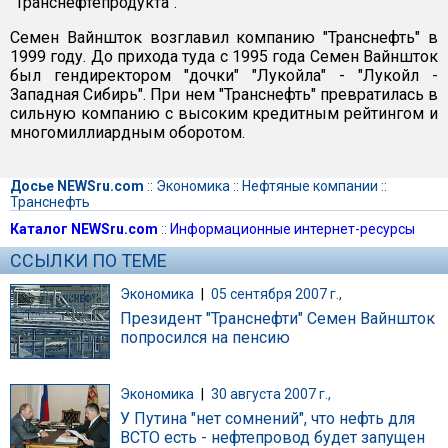
"Транснефтепродукта".
Семен Вайншток возглавил компанию "Транснефть" в
1999 году. До прихода туда с 1995 года Семен Вайншток
был гендиректором "дочки" "Лукойла" - "Лукойл -
Западная Сибирь". При нем "Транснефть" превратилась в
сильную компанию с высоким кредитным рейтингом и
многомиллиардным оборотом.
Досье NEWSru.com
::
Экономика
::
Нефтяные компании
::
Транснефть
Каталог NEWSru.com
::
Информационные интернет-ресурсы
ССЫЛКИ ПО ТЕМЕ
Экономика
|
05 сентября 2007 г.,
Президент "Транснефти" Семен Вайншток
попросился на пенсию
Экономика
|
30 августа 2007 г.,
У Путина "нет сомнений", что нефть для
ВСТО есть - нефтепровод будет запущен