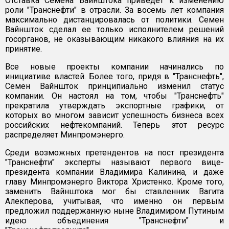
Отставка Семена Вайнштока приведет к изменению
роли "Транснефти" в отрасли. За восемь лет компания
максимально дистанцировалась от политики. Семен
Вайншток сделал ее только исполнителем решений
госорганов, не оказывающим никакого влияния на их
принятие.
Все новые проекты компании начинались по
инициативе властей. Более того, придя в "Транснефть",
Семен Вайншток принципиально изменил статус
компании. Он настоял на том, чтобы "Транснефть"
прекратила утверждать экспортные графики, от
которых во многом зависит успешность бизнеса всех
российских нефтекомпаний. Теперь этот ресурс
распределяет Минпромэнерго.
Среди возможных претендентов на пост президента
"Транснефти" эксперты называют первого вице-
президента компании Владимира Калинина, и даже
главу Мин­промэнерго Виктора Христенко. Кроме того,
заменить Вайнштока мог бы ставленник Вагита
Алекперова, учитывая, что именно он первым
предложил поддержанную ныне Владимиром Путиным
идею объединения "Транс­нефти" и