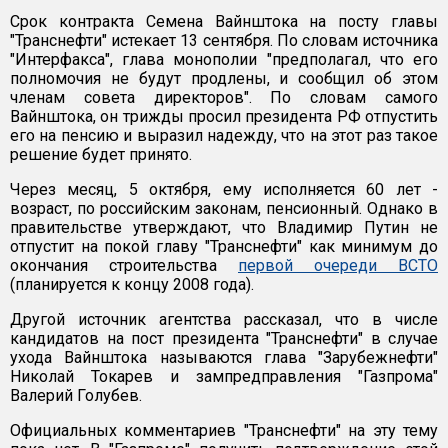
Срок контракта Семена Вайнштока на посту главы
"Транснефти" истекает 13 сентября. По словам источника
"Интерфакса", глава монополии "предполагал, что его
полномочия не будут продлены, и сообщил об этом
членам совета директоров". По словам самого
Вайнштока, он трижды просил президента РФ отпустить
его на пенсию и выразил надежду, что на этот раз такое
решение будет принято.
Через месяц, 5 октября, ему исполняется 60 лет -
возраст, по российским законам, пенсионный. Однако в
правительстве утверждают, что Владимир Путин не
отпустит на покой главу "Транс­нефти" как минимум до
окончания строительства
первой очереди ВСТО
(планируется к концу 2008 года).
Другой источник агентства рассказал, что в числе
кандидатов на пост президента "Транснефти" в случае
ухода Вайнштока называются глава "Зарубежнефти"
Николай Токарев и зампредправления "Газпрома"
Валерий Голубев.
Официальных комментариев "Транснефти" на эту тему