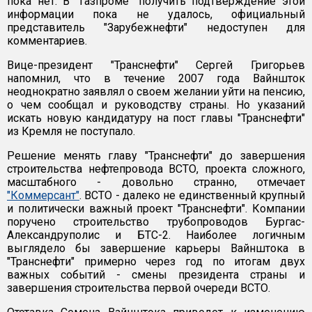
пока нет. В "Газпроме" получить подтверждение этой
информации пока не удалось, официальный
представитель "Зарубежнефти" недоступен для
комментариев.
Вице-президент "Транснефти" Сергей Григорьев
напомнил, что в течение 2007 года Вайншток
неоднократно заявлял о своем желании уйти на пенсию,
о чем сообщал и руководству страны. Но указаний
искать новую кандидатуру на пост главы "Транснефти"
из Кремля не поступало.
Решение менять главу "Транснефти" до завершения
строительства нефтепровода ВСТО, проекта сложного,
масштабного - довольно странно, отмечает
"Коммерсант"
. ВСТО - далеко не единственный крупный
и политически важный проект "Транснефти". Компании
поручено строительство трубопроводов Бургас-
Александруполис и БТС-2. Наиболее логичным
выглядело бы завершение карьеры Вайнштока в
"Транснефти" примерно через год по итогам двух
важных событий - смены президента страны и
завершения строительства первой очереди ВСТО.