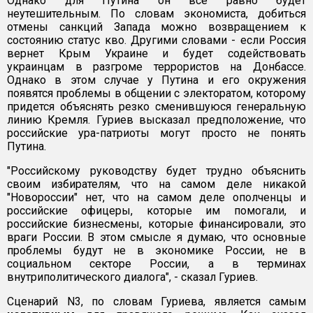
Однако для Путина он все равно будет
неутешительным. По словам экономиста, добиться
отмены санкций Запада можно возвращением к
состоянию статус кво. Другими словами - если Россия
вернет Крым Украине и будет содействовать
украинцам в разгроме террористов на Донбассе.
Однако в этом случае у Путина и его окружения
появятся проблемы в общении с электоратом, которому
придется объяснять резко сменившуюся генеральную
линию Кремля. Гуриев высказал предположение, что
российские ура-патриоты могут просто не понять
Путина.
"Российскому руководству будет трудно объяснить
своим избирателям, что на самом деле никакой
"Новороссии" нет, что на самом деле ополченцы и
российские офицеры, которые им помогали, и
российские бизнесмены, которые финансировали, это
враги России. В этом смысле я думаю, что основные
проблемы будут не в экономике России, не в
социальном секторе России, а в терминах
внутриполитического диалога", - сказал Гуриев.
Сценарий N3, по словам Гуриева, является самым