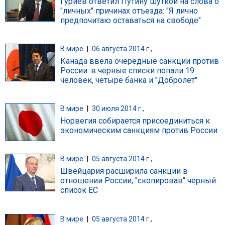
Гуриев ответил Путину шуткой на слова о
"личных" причинах отъезда: "Я лично
предпочитаю оставаться на свободе"
В мире
|
06 августа 2014 г.,
Канада ввела очередные санкции против
России: в черные списки попали 19
человек, четыре банка и "Добролет"
В мире
|
30 июля 2014 г.,
Норвегия собирается присоединиться к
экономическим санкциям против России
В мире
|
05 августа 2014 г.,
Швейцария расширила санкции в
отношении России, "скопировав" черный
список ЕС
В мире
|
05 августа 2014 г.,