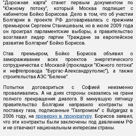
"Дорожная карта" станет первым документом по
"Южному потоку", который Москва подпишет с
кабинетом Бойко Борисова. Дело в том, что об участии
Болгарии в проекте РФ договаривалась с прежним
премьером Сергеем Станишевым, но в июле 2009 года
он проиграл парламентские выборы, а правительство
возглавил лидер партии "Граждане за европейское
развитие Болгарии" Бойко Борисов.
Став премьером, Бойко Борисов объявил о
замораживании всех проектов энергетического
сотрудничества с Москвой (прокладки "Южного потока"
и нефтепровода "Бургас-Александруполис"), а также
строительства АЭС "Белене".
Попытки договориться с Софией неизменно
проваливались. А на днях стороны оказались на грани
полного прекращения диалога. В минувшую пятницу
правительство Болгарии направило контракты на
поставку газа, подписанные "Газпромом" с Bulgargaz в
2006 году, на
проверку в прокуратуру
. Борисов заявил,
что эти контракты были заключены под давлением РФ
и не отвечают национальным интересам страны.