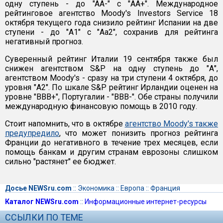
одну ступень - дo "AA-" с "AA+". Международное
рейтинговое агентство Moody's Investors Service 18
октября текущего года снизило рейтинг Испании на две
ступени - до "A1" с "Aa2", сохранив для рейтинга
негативный прогноз.
Суверенный рейтинг Италии 19 сентября также был
снижен агентством S&P на одну ступень до "А",
агентством Moody's - сразу на три ступени 4 октября, до
уровня "А2". По шкале S&P рейтинг Ирландии оценен на
уровне "BBB+", Португалии - "BBB-". Обе страны получили
международную финансовую помощь в 2010 году.
Стоит напомнить, что в октябре
агентство Moody's также
предупредило
, что может понизить прогноз рейтинга
Франции до негативного в течение трех месяцев, если
помощь банкам и другим странам еврозоны слишком
сильно "растянет" ее бюджет.
Досье NEWSru.com
::
Экономика
::
Европа
::
Франция
Каталог NEWSru.com
::
Информационные интернет-ресурсы
ССЫЛКИ ПО ТЕМЕ