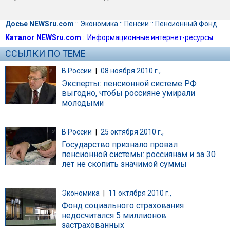
Досье NEWSru.com
::
Экономика
::
Пенсии
::
Пенсионный Фонд
Каталог NEWSru.com
::
Информационные интернет-ресурсы
ССЫЛКИ ПО ТЕМЕ
В России
|
08 ноября 2010 г.,
Эксперты: пенсионной системе РФ
выгодно, чтобы россияне умирали
молодыми
В России
|
25 октября 2010 г.,
Государство признало провал
пенсионной системы: россиянам и за 30
лет не скопить значимой суммы
Экономика
|
11 октября 2010 г.,
Фонд социального страхования
недосчитался 5 миллионов
застрахованных