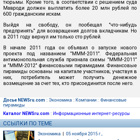
тюрьмы. Кроме того, в соответствии с решением суда
Мавроди должен выплатить более 20 млн рублей по
600 гражданским искам.
Выйдя на свободу, он пообещал "что-нибудь
предпринять" для возвращения долгов вкладчикам. Но
в 2011 году вернул им только сто рублей.
В начале 2011 года он объявил о запуске нового
проекта под названием "МММ-2011". Федеральная
антимонопольная служба признала схемы "МММ-2011"
и "МММ-2012" финансовыми пирамидами. Финансовые
пирамиды основаны на капитале участников; участвуя в
них, потребитель может получить денежное
возмещение за счет тех, кто присоединится после него.
Досье NEWSru.com
::
Экономика
::
Компании
::
Финансовые
пирамиды
Каталог NEWSru.com
::
Информационные интернет-ресурсы
ССЫЛКИ ПО ТЕМЕ
Экономика
|
05 ноября 2015 г.,