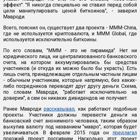
эффект". "Я никогда специально не ставил перед собой
цели манипулировать ценой биткоинов", - заверил
Мавроди.
Всего, пояснил он, существует два проекта - MMM-China,
где не используется криптовалюта, и MMM Global, где
используется исключительно биткоины.
По его словам, "МММ - это не пирамида". Нет ни
юридического лица, ни централизованного банковского
счета, на котором аккумулировались бы средства
участников (и откуда их можно было бы украсть). Есть
лишь счета, принадлежащие отдельным частным лицам
- обычным участникам, которые напрямую, без каких-
либо посредников переводят друг другу деньги. Схема,
по словам Мавроди, "работает исключительно на
доверии", а сам он никаких дивидендов не получает.
Ранее Мавроди
рассказывал
, как работают подобные
проекты. Участники должны перевести деньги на
банковский счет анонимного человека, таким образом
выкупив валюту под названием "мавро", которая будет
увеличиваться. В феврале 2015 года он
предлагал
похожий проект россиянам. Насколько этот проект