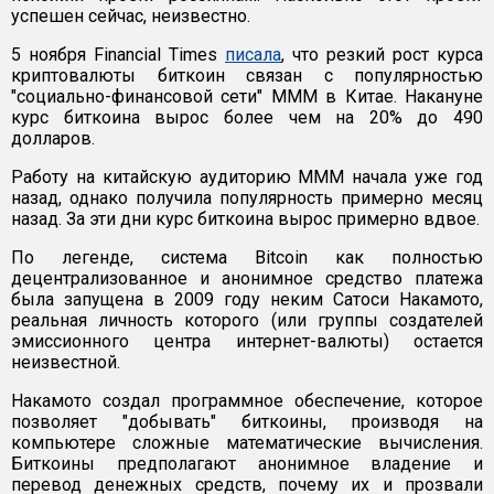
успешен сейчас, неизвестно.
5 ноября Financial Times
писала
, что резкий рост курса
криптовалюты биткоин связан с популярностью
"социально-финансовой сети" МММ в Китае. Накануне
курс биткоина вырос более чем на 20% до 490
долларов.
Работу на китайскую аудиторию МММ начала уже год
назад, однако получила популярность примерно месяц
назад. За эти дни курс биткоина вырос примерно вдвое.
По легенде, система Bitcoin как полностью
децентрализованное и анонимное средство платежа
была запущена в 2009 году неким Сатоcи Накамото,
реальная личность которого (или группы создателей
эмиссионного центра интернет-валюты) остается
неизвестной.
Накамото создал программное обеспечение, которое
позволяет "добывать" биткоины, производя на
компьютере сложные математические вычисления.
Биткоины предполагают анонимное владение и
перевод денежных средств, почему их и прозвали