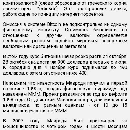
криптовалютой (слово образовано от греческого корня,
означающего "тайный"). Это электронные деньги,
работающие по принципу интернет-торрентов.
Эмиссия в системе Bitcoin не подконтрольна ни одному
финансовому институту. Стоимость биткоинов по
отношению к другим валютам определяется
свободным рынком, подобно мировым резервным
валютам или драгоценным металлам.
В этом году курс биткоина начал резко расти 24 октября.
28 октября она достигла 300 долларов впервые с июля.
К середине дня 4 ноября курс поднимался до 490
долларов, а затем опустился ниже 400.
Напомним, что известность Мавроди получил в первой
половине 1990-х, создав финансовую пирамиду под
названием МММ. Проект развалился за год до дефолта
1998 года. От действий Мавроди пострадали миллионы
вкладчиков, по разным оценкам - от 10 до 15
миллионов участников МММ.
В 2007 году Мавроди был приговорен за
мошенничество к четырем годам и шести месяцам