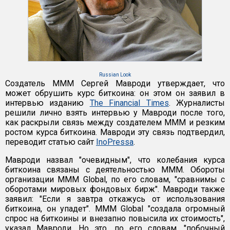
Russian Look
Создатель МММ Сергей Мавроди утверждает, что
может обрушить курс биткоина: он этом он заявил в
интервью изданию
The Financial Times
. Журналисты
решили лично взять интервью у Мавроди после того,
как раскрыли связь между создателем МММ и резким
ростом курса биткоина. Мавроди эту связь подтвердил,
переводит статью сайт
InoPressa
.
Мавроди назвал "очевидным", что колебания курса
биткоина связаны с деятельностью МММ. Обороты
организации MMM Global, по его словам, "сравнимы с
оборотами мировых фондовых бирж". Мавроди также
заявил: "Если я завтра откажусь от использования
биткоина, он упадет". МММ Global "создала огромный
спрос на биткоины и внезапно повысила их стоимость",
указал Мавроди. Но это, по его словам, "побочный