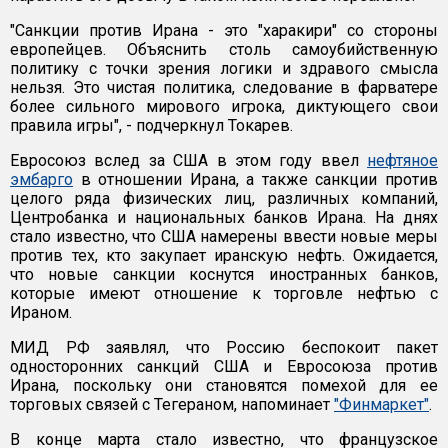
"Санкции против Ирана - это "харакири" со стороны
европейцев. Объяснить столь самоубийственную
политику с точки зрения логики и здравого смысла
нельзя. Это чистая политика, следование в фарватере
более сильного мирового игрока, диктующего свои
правила игры", - подчеркнул Токарев.
Евросоюз вслед за США в этом году ввел
нефтяное
эмбарго
в отношении Ирана, а также санкции против
целого ряда физических лиц, различных компаний,
Центробанка и национальных банков Ирана. На днях
стало известно, что США намерены ввести новые меры
против тех, кто закупает иранскую нефть. Ожидается,
что новые санкции коснутся иностранных банков,
которые имеют отношение к торговле нефтью с
Ираном.
МИД РФ заявлял, что Россию беспокоит пакет
односторонних санкций США и Евросоюза против
Ирана, поскольку они становятся помехой для ее
торговых связей с Тегераном, напоминает
"Финмаркет"
.
В конце марта стало известно, что французское