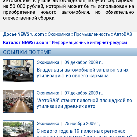
автомобиля в утиль автовладелец получит сертификат
на 50 000 рублей, который может быть использован на
приобретение нового автомобиля, но обязательно
отечественной сборки.
Досье NEWSru.com
::
Экономика
::
Промышленность
::
АвтоВАЗ
Каталог NEWSru.com
::
Информационные интернет-ресурсы
ССЫЛКИ ПО ТЕМЕ
Экономика
|
09 декабря 2009 г.,
Владельцы автомобилей заплатят за их
утилизацию из своего кармана
Экономика
|
07 декабря 2009 г.,
"АвтоВАЗ" станет пилотной площадкой по
утилизации древних авто
Экономика
|
25 ноября 2009 г.,
С нового года в 19 пилотных регионах
стартует программа "деньги за автохлам"