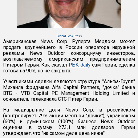
Global Look Press
Американская News Corp. Руперта Мердока может
продать крупнейшего в России оператора наружной
рекламы News Outdoor консорциуму инвесторов,
возглавляемому американским предпринимателем
Питером Герви. Как сказал
РБК daily
сам Герви, сделка
готова на 90%, но не закрыта.
Участниками сделки являются структура "Альфа-Групп"
Михаила Фридмана Alfa Capital Partners, "дочка" банка
ВТБ - VTB Capital PE Management Holding Limited и
основатель телеканала СТС Питер Герви.
На медиарынке доля News Corp. в российском
(контролирует 79% акций местной "дочки"), украинском
(60%) и румынском (100%) бизнесе News Outdoor
оценена в сумму 273,1 млн долларов. Герви
утверждает, что "на самом деле цена ниже".