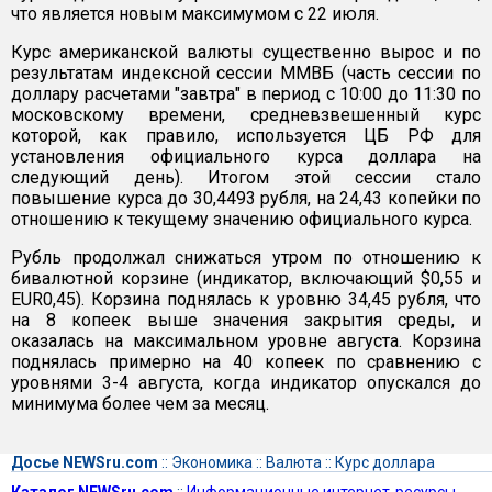
что является новым максимумом с 22 июля.
Курс американской валюты существенно вырос и по
результатам индексной сессии ММВБ (часть сессии по
доллару расчетами "завтра" в период с 10:00 до 11:30 по
московскому времени, средневзвешенный курс
которой, как правило, используется ЦБ РФ для
установления официального курса доллара на
следующий день). Итогом этой сессии стало
повышение курса до 30,4493 рубля, на 24,43 копейки по
отношению к текущему значению официального курса.
Рубль продолжал снижаться утром по отношению к
бивалютной корзине (индикатор, включающий $0,55 и
EUR0,45). Корзина поднялась к уровню 34,45 рубля, что
на 8 копеек выше значения закрытия среды, и
оказалась на максимальном уровне августа. Корзина
поднялась примерно на 40 копеек по сравнению с
уровнями 3-4 августа, когда индикатор опускался до
минимума более чем за месяц.
Досье NEWSru.com
::
Экономика
::
Валюта
::
Курс доллара
Каталог NEWSru.com
::
Информационные интернет-ресурсы