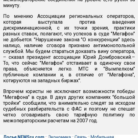
минуту.
По мнению Ассоциации региональных операторов,
которая выступала против введения
дискриминационной, с их точки зрения, практики
разных ставок, полагают, что успехов в суде "Мегафон"
не добьется. "Нарушение закона "О конкуренции" здесь
налицо, наличие сговора признано антимонопольной
службой. Мы будем стараться доказать вину оператора,
– сказал президент ассоциации Юрий Домбровский.–
То, что сейчас "Мегафон" отстаивает в одиночку свои
права, объясняется легко. МТС и "Вымпелком"
публичные компании и, в отличие от "Мегафона",
котируются на западных биржах".
Впрочем юристы не исключают возможности победы
"Мегафона" в суде. В двух других компаниях "большой
тройки" сообщили, что внимательно следят за исходом
судебных разбирательств с ФАС и поэтому не спешат
четко оговаривать свою тарифную политику по
межоператорским расчетам на 2007 год.
Досье NEWSru.com
::
Экономика
::
Связь
::
Мобильная