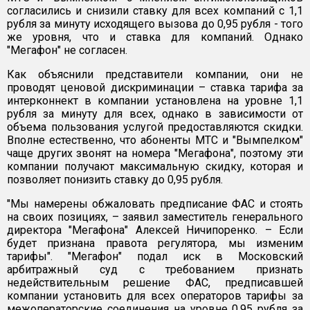
согласились и снизили ставку для всех компаний с 1,1
рубля за минуту исходящего вызова до 0,95 рубля - того
же уровня, что и ставка для компаний. Однако
"Мегафон" не согласен.
Как объяснили представители компании, они не
проводят ценовой дискриминации – ставка тарифа за
интерконнект в компании установлена на уровне 1,1
рубля за минуту для всех, однако в зависимости от
объема пользования услугой предоставляются скидки.
Вполне естественно, что абоненты МТС и "Вымпелком"
чаще других звонят на номера "Мегафона", поэтому эти
компании получают максимальную скидку, которая и
позволяет понизить ставку до 0,95 рубля.
"Мы намерены обжаловать предписание ФАС и стоять
на своих позициях, – заявил заместитель генерального
директора "Мегафона" Алексей Ничипоренко. – Если
будет признана правота регулятора, мы изменим
тарифы". "Мегафон" подал иск в Московский
арбитражный суд с требованием признать
недействительным решение ФАС, предписавшей
компании установить для всех операторов тарифы за
межоператорские соединения на уровне 0,95 рубля за