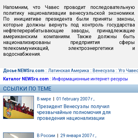
Напомним, что Чавес проводит последовательную
политику национализации венесуэльской экономики.
По инициативе президента были приняты законы,
которые должны вернуть под контроль государства
нефтеперерабатывающие заводы, принадлежащие
американским компаниям. Также должны быть
национализированы предприятия сферы
телекоммуникаций, электроэнергетики и
водоснабжения.
Досье NEWSru.com
::
Латинская Америка
::
Венесуэла
::
Уго Чаве
Каталог NEWSru.com
::
Информационные интернет-ресурсы
ССЫЛКИ ПО ТЕМЕ
В мире
|
01 february 2007 г.,
Президент Венесуэлы получил
чрезвычайные полномочия для
проведения национализации
В России
|
29 января 2007 г.,