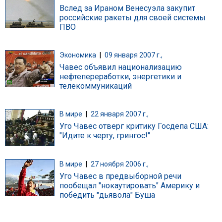
Вслед за Ираном Венесуэла закупит
российские ракеты для своей системы
ПВО
Экономика
|
09 января 2007 г.,
Чавес объявил национализацию
нефтепереработки, энергетики и
телекоммуникаций
В мире
|
22 января 2007 г.,
Уго Чавес отверг критику Госдепа США:
"Идите к черту, грингос!"
В мире
|
27 ноября 2006 г.,
Уго Чавес в предвыборной речи
пообещал "нокаутировать" Америку и
победить "дьявола" Буша