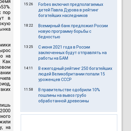
время
15:26
Forbes включил предполагаемых
653%.
детей Павла Дурова в рейтинг
х пор
богатейших наследников
ут в
окую
18:22
Всемирный банк предложил России
рынка
новую программу борьбы с
бедностью
мики
13:25
С июня 2021 года в России
вырос
заключенных будут отправлять на
но на
работы на БАМ
 Как
довом
14:11
В ежегодный рейтинг 250 богатейших
ании
людей Великобритании попали 15
ечила
уроженцев СССР
иод,
аких
11:58
В правительстве одобрили 10%
пошлины на вывоз грубо
обработанной древесины
лишь
-2000
пного
ожили
, на