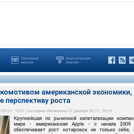
Текстовая
Классическая
версия
версия
чной капитализации компания в мир - американская Apple с
ники рынка, бумаги Apple до сих пор обладают отличным
еспечивает рост котировок не только себе, но и американскому
и смогут в ближайшие годы принести инвесторам высокую
ддержку фондового рынка США в свое время внесли лишь бумаги
 целом
ской компании, Cisco Systems
локомотивом американской экономики,
е перспективу роста
2012 г., 10:51 | последнее обновление: 07 декабря 2017 г., 09:54
Крупнейшая по рыночной капитализации компан
мире - американская Apple - с начала 2009 
обеспечивает рост котировок не только себе, 