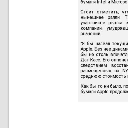
бумаги Intel и Micros
Стоит отметить, чт
нынешнее ралли. Т
участников рынка 
компании, умудряв
значений.
"Я бы назвал текущи
Apple. Без нее динам
бы не столь впечатл
Даг Касс. Его оппон
следствием восста
размещенных на NY
среднюю стоимость и
Как бы то ни было, п
бумаги Apple продолж