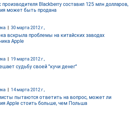
 производителя Blackberry составил 125 млн долларов,
ия может быть продана
ика
|
30 марта 2012 г.,
ка вскрыла проблемы на китайских заводах
чика Apple
ика
|
19 марта 2012 г.,
ешает судьбу своей "кучи денег"
ика
|
14 марта 2012 г.,
исты пытаются ответить на вопрос, может ли
ия Apple стоить больше, чем Польша