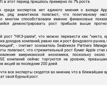
oft в этот период пришлось примерно по 7% роста.
о среди экспертов нет единого мнения о вкладе App
ак, ряд аналитиков полагают, что позитивному нас
во многом способствовали именно финансовые показа
шейся демонстрировать рост прибыли выше прогно
й рост "НКЭ-ралли", что можно перевести как "никто, 
ика доходов компаний, равно как и рост фондового рынка,
яющей", - считает основатель Seabreeze Partners Manag
енты полагают, что стремительный рост бумаг Apple стал
новления американской экономики, поскольку около
SE компаний сейчас торгуются на уровнях, превыша
х акций за последние 200 дней.
очти все эксперты сходятся во мнении, что в ближайшее 
ат свой бурный рост.