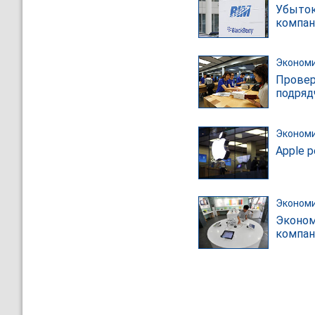
Убыток
компан
Эконом
Провер
подряд
Эконом
Apple р
Эконом
Эконом
компан