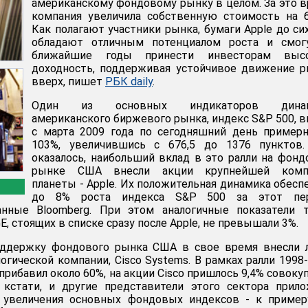
американскому фондовому рынку в целом. За это 
компания увеличила собственную стоимость на 
Как полагают участники рынка, бумаги Apple до си
обладают отличным потенциалом роста и смог
ближайшие годы принести инвесторам выс
доходность, поддерживая устойчивое движение 
вверх, пишет
РБК daily
.
Один из основных индикаторов дина
американского биржевого рынка, индекс S&P 500, 
с марта 2009 года по сегодняшний день пример
103%, увеличившись с 676,5 до 1376 пунктов.
оказалось, наибольший вклад в это ралли на фон
рынке США внесли акции крупнейшей комп
планеты - Apple. Их положительная динамика обесп
до 8% роста индекса S&P 500 за этот пер
нные Bloomberg. При этом аналогичные показатели т
E, стоящих в списке сразу после Apple, не превышали 3%.
оддержку фондового рынка США в свое время внесли 
огической компании, Cisco Systems. В рамках ралли 1998
 прибавил около 60%, на акции Cisco пришлось 9,4% совоку
, кстати, и другие представители этого сектора прил
 увеличения основных фондовых индексов - к примеру