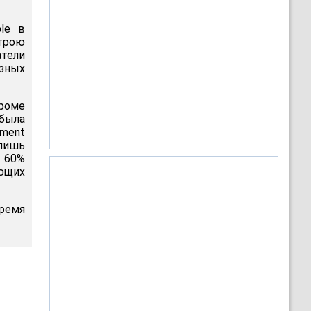
le в
трою
тели
зных
кроме
 была
ement
 лишь
 60%
ющих
время