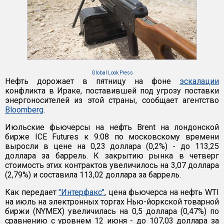
Global Look Press
Нефть дорожает в пятницу на фоне
эскалации
конфликта в Ираке, поставившей под угрозу поставки
энергоносителей из этой страны, сообщает агентство
Bloomberg
.
Июльские фьючерсы на нефть Brent на лондонской
бирже ICE Futures к 9:08 по московскому времени
выросли в цене на 0,23 доллара (0,2%) - до 113,25
доллара за баррель. К закрытию рынка в четверг
стоимость этих контрактов увеличилось на 3,07 доллара
(2,79%) и составила 113,02 доллара за баррель.
Как передает
"Интерфакс"
, цена фьючерса на нефть WTI
на июль на электронных торгах Нью-йоркской товарной
биржи (NYMEX) увеличилась на 0,5 доллара (0,47%) по
сравнению с уровнем 12 июня - до 107,03 доллара за