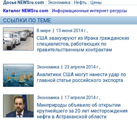
Досье NEWSru.com
::
Экономика
::
Нефть
::
Цены
Каталог NEWSru.com
::
Информационные интернет-ресурсы
ССЫЛКИ ПО ТЕМЕ
В мире
|
13 июня 2014 г.,
США эвакуируют из Ирака гражданских
специалистов, работающих по
правительственным контрактам
Экономика
|
23 апреля 2014 г.,
Аналитики: США могут нанести удар по
главной статье российского экспорта
Экономика
|
17 апреля 2014 г.,
Минприроды объявило об открытии
крупнейшего за 20 лет месторождения
нефти в Астраханской области