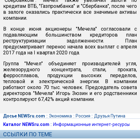
"Сбербанком". "Мечел" также увеличил залоги по
кредитам ВТБ, "Газпромбанка" и "Сбербанка", после чего
в залоге оказались практически все значимые активы
компании.
В конце июня акционеры "Мечела" согласовали с
подавляющим большинством кредиторов план
реструктуризации задолженности. План
предусматривает перенос начала всех выплат с апреля
2017 года на I квартал 2020 года.
Группа "Мечел" объединяет производителей угля,
железорудного концентрата, стали, проката,
ферросплавов, продукции высоких переделов,
тепловой и электрической энергии. В компании
работают около 70 тыс. человек. Председатель совета
директоров "Мечела" Игорь Зюзин и его родственники
контролируют 67,42% акций компании.
Досье NEWSru.com
::
Экономика
::
Россия
::
Друзья Путина
Каталог NEWSru.com
::
Информационные интернет-ресурсы
ССЫЛКИ ПО ТЕМЕ