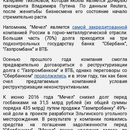
Катерине Тихоновой, которая якобы является дочерью
президента Владимира Путина. По данным Reuters,
после женитьбы бизнесмена его состояние начало
стремительно расти.
Напомним, "Мечел" является
самой закредитованной
компанией России в горно-металлургической отрасли.
Большая часть (70%) долга приходится на три
подконтрольных государству банка: "Сбербанк",
"Газпромбанк" и ВТБ.
Осенью прошлого года компания смогла
предварительно договориться о реструктуризации
долга с "Газпромбанком" и ВТБ, однако переговоры со
"Сбербанком"
продолжились
и в этом году, так как банк
счел предлагаемые компанией условия
реструктуризации неконструктивными.
К июню 2016 года "Мечел" снизил долг перед
госбанками на 31,5 млрд рублей (из общей суммы
порядка 435 млрд) путем продажи "Газмпробанку" 49%-
ной доли в проекте разработки Эльгинского угольного
месторождения. В результате у компании появились
средства на погашение задолженности перед