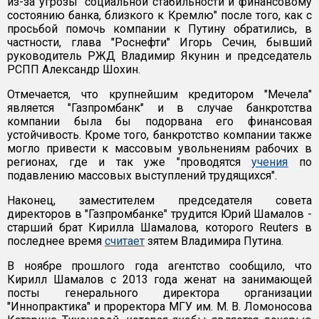
из-за угрозы "социальной стабильности и финансовому
состоянию банка, близкого к Кремлю" после того, как с
просьбой помочь компании к Путину обратились, в
частности, глава "Роснефти" Игорь Сечин, бывший
руководитель РЖД Владимир Якунин и председатель
РСПП Александр Шохин.
Отмечается, что крупнейшим кредитором "Мечела"
является "Газпромбанк" и в случае банкротства
компании была бы подорвана его финансовая
устойчивость. Кроме того, банкротство компании также
могло привести к массовым увольнениям рабочих в
регионах, где и так уже "проводятся
учения
по
подавлению массовых выступлений трудящихся".
Наконец, заместителем председателя совета
директоров в "Газпромбанке" трудится Юрий Шамалов -
старший брат Кирилла Шамалова, которого Reuters в
последнее время
считает
зятем Владимира Путина.
В ноябре прошлого года агентство сообщило, что
Кирилл Шамалов с 2013 года женат на занимающей
посты генерального директора организации
"Иннопрактика" и проректора МГУ им. М. В. Ломоносова