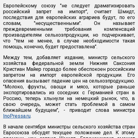
Европейскому союзу "не следует драматизировать
российский запрет на импорт", считает Шмидт,
последствия для европейских аграриев будут, по его
словам, "несущественными". Он называет
преждевременными требования компенсаций
производителям сельхозпродукции, но подчеркивает,
что "тем не менее, в случае необходимости такая
помощь, конечно, будет предоставлена".
Между тем, добавляет издание, министр сельского
хозяйства федеральной земли Нижняя Саксония
Кристиан Майер гораздо более обеспокоен российским
запретом на импорт европейской продукции. Его
опасения вызывает падение цен на сельхозпродукцию.
"Молоко, фрукты, овощи и мясо, которые раньше
экспортировались из соседних с Германией стран в
Россию, теперь хлынули на немецкий рынок, что, в
свою очередь, может стать проблемой в самом
ближайшем будущем", - приводит слова министра
InoPressa.ru
.
В начале сентября министры сельского хозяйства стран
Евросоюза обсудят текущее положение дел. К этому