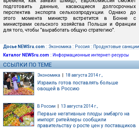
времени, как заявил Шмидт, Еврокомиссия сможет
подготовить данные, касающиеся долгосрочных
перспектив экспорта сельхозпродукции. Однако до
этого момента министр встретится в Бонне с
министрами сельского хозяйства Польши и Франции
для того, чтобы "выработать общую стратегию".
Досье NEWSru.com
::
Экономика
::
Россия
::
Продуктовые санкции
Каталог NEWSru.com
::
Информационные интернет-ресурсы
ССЫЛКИ ПО ТЕМЕ
Экономика
|
18 августа 2014 г.,
Израиль готов поставлять больше
овощей в Россию
В России
|
13 августа 2014 г.,
Первые негативные плоды эмбарго на
импорт: ритейлеры сообщили
правительству о росте цен у поставщиков