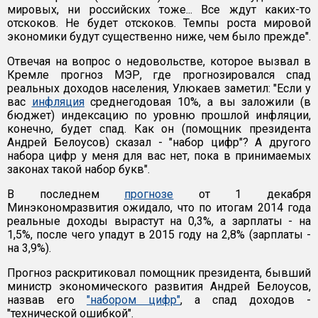
мировых, ни российских тоже... Все ждут каких-то
отскоков. Не будет отскоков. Темпы роста мировой
экономики будут существенно ниже, чем было прежде".
Отвечая на вопрос о недовольстве, которое вызвал в
Кремле прогноз МЭР, где прогнозировался спад
реальных доходов населения, Улюкаев заметил: "Если у
вас
инфляция
среднегодовая 10%, а вы заложили (в
бюджет) индексацию по уровню прошлой инфляции,
конечно, будет спад. Как он (помощник президента
Андрей Белоусов) сказал - "набор цифр"? А другого
набора цифр у меня для вас нет, пока в принимаемых
законах такой набор букв".
В последнем
прогнозе
от 1 декабря
Минэкономразвития ожидало, что по итогам 2014 года
реальные доходы вырастут на 0,3%, а зарплаты - на
1,5%, после чего упадут в 2015 году на 2,8% (зарплаты -
на 3,9%).
Прогноз раскритиковал помощник президента, бывший
министр экономического развития Андрей Белоусов,
назвав его
"набором цифр"
, а спад доходов -
"технической ошибкой".