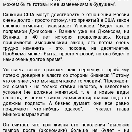
можем быть готовы к ее изменениям в будущем".
Санкции США могут действовать в отношении России
очень долго - просто потому, что принятый в США закон
сложно отменить, указывает Улюкаев: "Будет как с
поправкой Джексона - Вэника: уже ни Джексона, ни
Вэника, а 40 лет история продолжалась. Когда
принимается американский закон, его потом очень
трудно изменить - это, похоже, на десятилетия.
Проблема может быть... просто угрозой, но она будет с
нами очень долгое время".
Улюкаев также признает как серьезную проблему
потерю доверия к власти со стороны бизнеса: "Потому
что он знает, что мы ищем какие-то уловки". "Президент
же сказал - не только ставки налогов, а налоговые
условия (не должны меняться), т. е. и новые виды
налогов, и новые виды администрирования под это
должны подпасть. А бизнес думает: они все равно
придумают что-нибудь эдакое", - указал глава
Минэкономразвития.
Он считает, что при жизни его поколения "высоких
темпов роста (экономики) больше не будет - ни