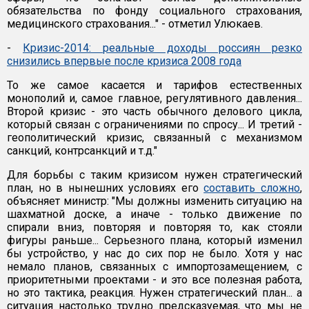
обязательства по фонду социального страхования,
медицинского страхования..." - отметил Улюкаев.
-
Кризис-2014: реальные доходы россиян резко
снизились впервые после кризиса 2008 года
То же самое касается и тарифов естественных
монополий и, самое главное, регулятивного давления...
Второй кризис - это часть обычного делового цикла,
который связан с ограничениями по спросу... И третий -
геополитический кризис, связанный с механизмом
санкций, контрсанкций и т.д."
Для борьбы с таким кризисом нужен стратегический
план, но в нынешних условиях его
составить сложно
,
объясняет министр: "Мы должны изменить ситуацию на
шахматной доске, а иначе - только движение по
спирали вниз, повторяя и повторяя то, как стояли
фигуры раньше... Серьезного плана, который изменил
бы устройство, у нас до сих пор не было. Хотя у нас
немало планов, связанных с импортозамещением, с
приоритетными проектами - и это все полезная работа,
но это тактика, реакция. Нужен стратегический план... а
ситуация настолько трудно предсказуемая, что мы не