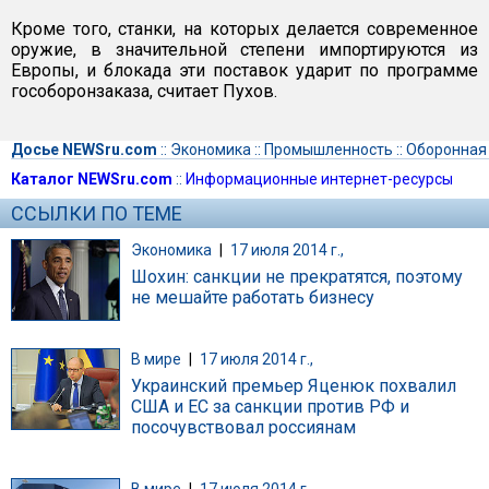
Кроме того, станки, на которых делается современное
оружие, в значительной степени импортируются из
Европы, и блокада эти поставок ударит по программе
гособоронзаказа, считает Пухов.
Досье NEWSru.com
::
Экономика
::
Промышленность
::
Оборонная
Каталог NEWSru.com
::
Информационные интернет-ресурсы
ССЫЛКИ ПО ТЕМЕ
Экономика
|
17 июля 2014 г.,
Шохин: санкции не прекратятся, поэтому
не мешайте работать бизнесу
В мире
|
17 июля 2014 г.,
Украинский премьер Яценюк похвалил
США и ЕС за санкции против РФ и
посочувствовал россиянам