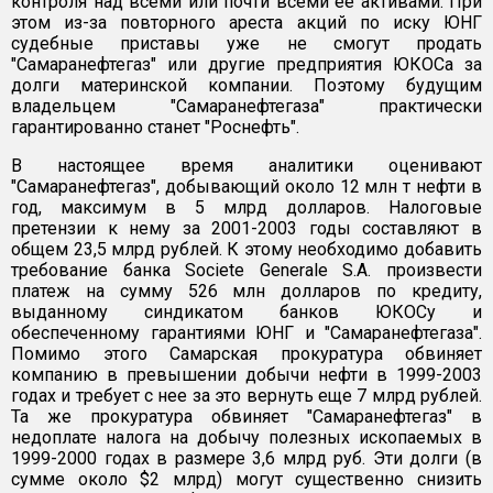
контроля над всеми или почти всеми ее активами. При
этом из-за повторного ареста акций по иску ЮНГ
судебные приставы уже не смогут продать
"Самаранефтегаз" или другие предприятия ЮКОСа за
долги материнской компании. Поэтому будущим
владельцем "Самаранефтегаза" практически
гарантированно станет "Роснефть".
В настоящее время аналитики оценивают
"Самаранефтегаз", добывающий около 12 млн т нефти в
год, максимум в 5 млрд долларов. Налоговые
претензии к нему за 2001-2003 годы составляют в
общем 23,5 млрд рублей. К этому необходимо добавить
требование банка Societe Generale S.A. произвести
платеж на сумму 526 млн долларов по кредиту,
выданному синдикатом банков ЮКОСу и
обеспеченному гарантиями ЮНГ и "Самаранефтегаза".
Помимо этого Самарская прокуратура обвиняет
компанию в превышении добычи нефти в 1999-2003
годах и требует с нее за это вернуть еще 7 млрд рублей.
Та же прокуратура обвиняет "Самаранефтегаз" в
недоплате налога на добычу полезных ископаемых в
1999-2000 годах в размере 3,6 млрд руб. Эти долги (в
сумме около $2 млрд) могут существенно снизить