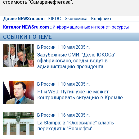
стоимость "Самаранефтегаза".
Досье NEWSru.com
::
ЮКОС
::
Экономика
::
Конфликт
Каталог NEWSru.com
::
Информационные интернет-ресурсы
ССЫЛКИ ПО ТЕМЕ
В России
|
18 мая 2005 г.,
Зарубежные СМИ: "Дело ЮКОСа"
сфабриковано, следы ведут в
администрацию президента
В России
|
18 мая 2005 г.,
FT и WSJ: Путин уже не может
контролировать ситуацию в Кремле
В России
|
16 мая 2005 г.,
La Stampa: в "Юкосвилле" власть
переходит к "Роснефти"