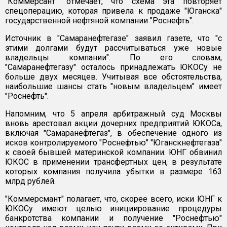
"Коммерсант" отмечает, что схема эта повторяет
спецоперацию, которая привела к продаже "Юганска"
государственной нефтяной компании "Роснефть".
Источник в "Самаранефтегазе" заявил газете, что "с
этими долгами будут рассчитываться уже новые
владельцы компании". По его словам,
"Самаранефтегазу" осталось принадлежать ЮКОСу не
больше двух месяцев. Учитывая все обстоятельства,
наибольшие шансы стать "новым владельцем" имеет
"Роснефть".
Напомним, что 5 апреля арбитражный суд Москвы
вновь арестовал акции дочерних предприятий ЮКОСа,
включая "Самаранефтегаз", в обеспечение одного из
исков контролируемого "Роснефтью" "Юганскнефтегаза"
к своей бывшей материнской компании. ЮНГ обвинил
ЮКОС в применении трансфертных цен, в результате
которых компания получила убытки в размере 163
млрд рублей.
"Коммерсмант" полагает, что, скорее всего, иски ЮНГ к
ЮКОСу имеют целью инициирование процедуры
банкротства компании и получение "Роснефтью"