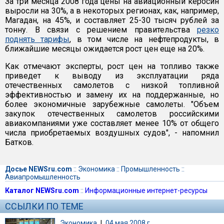
За три месяца 2008 года цены на авиационный керосин
выросли на 30%, а в некоторых регионах, как, например,
Магадан, на 45%, и составляет 25-30 тысяч рублей за
тонну. В связи с решением правительства
резко
поднять тарифы
, в том числе на нефтепродукты, в
ближайшие месяцы ожидается рост цен еще на 20%.
Как отмечают эксперты, рост цен на топливо также
приведет к выводу из эксплуатации ряда
отечественных самолетов с низкой топливной
эффективностью и замену их на поддержанные, но
более экономичные зарубежные самолеты. "Объем
закупок отечественных самолетов российскими
авиакомпаниями уже составляет менее 10% от общего
числа приобретаемых воздушных судов", - напомнил
Батков.
Досье NEWSru.com
::
Экономика
::
Промышленность
::
Авиапромышленность
Каталог NEWSru.com
::
Информационные интернет-ресурсы
ССЫЛКИ ПО ТЕМЕ
Экономика
|
04 мая 2008 г.,