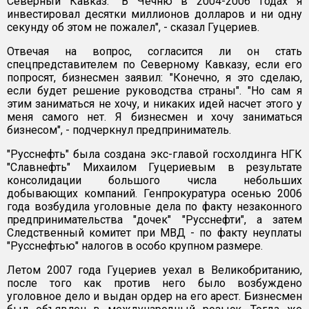
Северный Кавказ. "В Чечню в 2004-2006 годах я
инвестировал десятки миллионов долларов и ни одну
секунду об этом не пожалел", - сказал Гуцериев.
Отвечая на вопрос, согласится ли он стать
спецпредставителем по Северному Кавказу, если его
попросят, бизнесмен заявил: "Конечно, я это сделаю,
если будет решение руководства страны". "Но сам я
этим заниматься не хочу, и никаких идей насчет этого у
меня самого нет. Я бизнесмен и хочу заниматься
бизнесом", - подчеркнул предприниматель.
"Русснефть" была создана экс-главой госхолдинга НГК
"Славнефть" Михаилом Гуцериевым в результате
консолидации большого числа небольших
добывающих компаний. Генпрокуратура осенью 2006
года возбудила уголовные дела по факту незаконного
предпринимательства "дочек" "Русснефти", а затем
Следственный комитет при МВД - по факту неуплаты
"Русснефтью" налогов в особо крупном размере.
Летом 2007 года Гуцериев уехал в Великобританию,
после того как против него было возбуждено
уголовное дело и выдан ордер на его арест. Бизнесмен