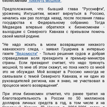
бизнесменам
"тряхнуть мошной"
.
Предположения, что бывший глава "Русснефти",
уроженец Ингушетии, может вернуться в Россию,
начались как раз полгода назад, после послания главы
государства к Федеральному собранию. Тогда
Медведев впервые обратился к бизнесменам -
выходцам с Северного Кавказа с призывом помочь
своей малой родине.
"Не надо искать в моем возвращении никакого
кавказского следа, - заявил Гуцериев в интервью
газете
"Ведомости"
- Только решения судов и добрая
справедливая воля президента и премьер-министра
страны. Если президент считает, что надо тряхнуть
мошной, то мне об этом скажут, но пока никто со мной
это не обсуждал. Мой возврат в Россию никогда не
связывали с темой Северного Кавказа, и ни один из
руководителей региона, как я знаю, не участвовал в
процессе моего возвращения".
При этом бизнесмен отметил, что ранее тратил на
благотворительность в России по 50 миллионов
долларов личных средств в год, в том числе и на