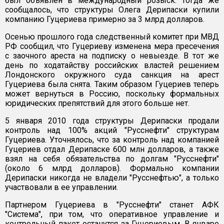
был объявлен в международный розыск. Тогда же
сообщалось, что структуры Олега Дерипаски купили
компанию Гуцериева примерно за 3 млрд долларов.
Осенью прошлого года следственный комитет при МВД
РФ сообщил, что Гуцериеву изменена мера пресечения
с заочного ареста на подписку о невыезде. В тот же
день по ходатайству российских властей решением
Лондонского окружного суда санкция на арест
Гуцериева была снята. Таким образом Гуцериев теперь
может вернуться в Россию, поскольку формальных
юридических препятствий для этого больше нет.
5 января 2010 года структуры Дерипаски продали
контроль над 100% акций "Русснефти" структурам
Гуцериева. Уточнялось, что за контроль над компанией
Гуцериев отдал Дерипаске 600 млн долларов, а также
взял на себя обязательства по долгам "Русснефти"
(около 6 млрд долларов). Формально компании
Дерипаски никогда не владели "Русснефтью", а только
участвовали в ее управлении.
Партнером Гуцериева в "Русснефти" станет АФК
"Система", при том, что оперативное управление и
контрольный пакет останутся за Гуцериевым. В январе