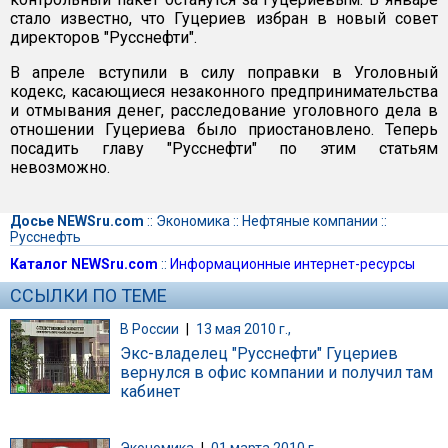
стало известно, что Гуцериев избран в новый совет
директоров "Русснефти".
В апреле вступили в силу поправки в Уголовный
кодекс, касающиеся незаконного предпринимательства
и отмывания денег, расследование уголовного дела в
отношении Гуцериева было приостановлено. Теперь
посадить главу "Русснефти" по этим статьям
невозможно.
Досье NEWSru.com
::
Экономика
::
Нефтяные компании
::
Русснефть
Каталог NEWSru.com
::
Информационные интернет-ресурсы
ССЫЛКИ ПО ТЕМЕ
В России
|
13 мая 2010 г.,
Экс-владелец "Русснефти" Гуцериев
вернулся в офис компании и получил там
кабинет
Экономика
|
01 марта 2010 г.,