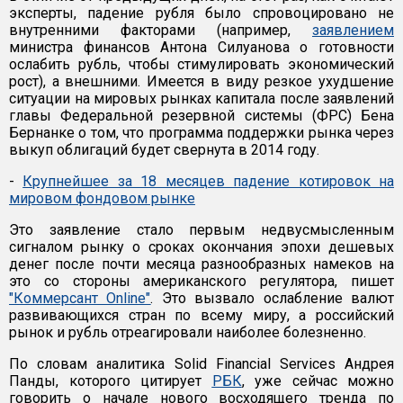
эксперты, падение рубля было спровоцировано не
внутренними факторами (например,
заявлением
министра финансов Антона Силуанова о готовности
ослабить рубль, чтобы стимулировать экономический
рост), а внешними. Имеется в виду резкое ухудшение
ситуации на мировых рынках капитала после заявлений
главы Федеральной резервной системы (ФРС) Бена
Бернанке о том, что программа поддержки рынка через
выкуп облигаций будет свернута в 2014 году.
-
Крупнейшее за 18 месяцев падение котировок на
мировом фондовом рынке
Это заявление стало первым недвусмысленным
сигналом рынку о сроках окончания эпохи дешевых
денег после почти месяца разнообразных намеков на
это со стороны американского регулятора, пишет
"Коммерсант Online"
. Это вызвало ослабление валют
развивающихся стран по всему миру, а российский
рынок и рубль отреагировали наиболее болезненно.
По словам аналитика Solid Financial Services Андрея
Панды, которого цитирует
РБК
, уже сейчас можно
говорить о начале нового восходящего тренда по