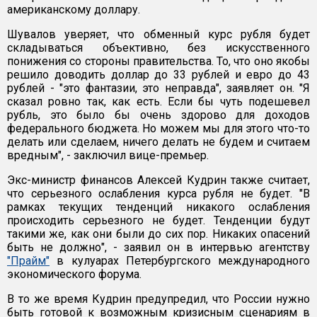
американскому доллару.
Шувалов уверяет, что обменный курс рубля будет
складываться объективно, без искусственного
понижения со стороны правительства. То, что оно якобы
решило доводить доллар до 33 рублей и евро до 43
рублей - "это фантазии, это неправда", заявляет он. "Я
сказал ровно так, как есть. Если бы чуть подешевел
рубль, это было бы очень здорово для доходов
федерального бюджета. Но можем мы для этого что-то
делать или сделаем, ничего делать не будем и считаем
вредным", - заключил вице-премьер.
Экс-министр финансов Алексей Кудрин также считает,
что серьезного ослабления курса рубля не будет. "В
рамках текущих тенденций никакого ослабления
происходить серьезного не будет. Тенденции будут
такими же, как они были до сих пор. Никаких опасений
быть не должно", - заявил он в интервью агентству
"Прайм"
в кулуарах Петербургского международного
экономического форума.
В то же время Кудрин предупредил, что России нужно
быть готовой к возможным кризисным сценариям в