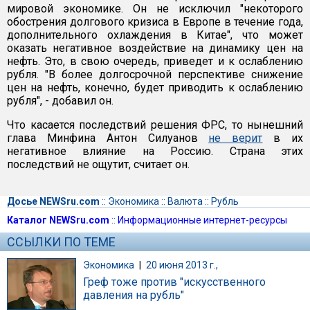
мировой экономике. Он не исключил "некоторого
обострения долгового кризиса в Европе в течение года,
дополнительного охлаждения в Китае", что может
оказать негативное воздействие на динамику цен на
нефть. Это, в свою очередь, приведет и к ослаблению
рубля. "В более долгосрочной перспективе снижение
цен на нефть, конечно, будет приводить к ослаблению
рубля", - добавил он.
Что касается последствий решения ФРС, то нынешний
глава Минфина Антон Силуанов
не верит
в их
негативное влияние на Россию. Страна этих
последствий не ощутит, считает он.
Досье NEWSru.com
::
Экономика
::
Валюта
::
Рубль
Каталог NEWSru.com
::
Информационные интернет-ресурсы
ССЫЛКИ ПО ТЕМЕ
Экономика
|
20 июня 2013 г.,
Греф тоже против "искусственного
давления на рубль"