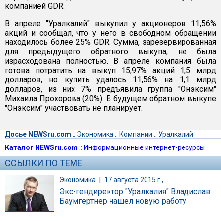
компанией GDR.
В апреле "Уралкалий" выкупил у акционеров 11,56%
акций и сообщал, что у него в свободном обращении
находилось более 25% GDR. Сумма, зарезервированная
для предыдущего обратного выкупа, не была
израсходована полностью. В апреле компания была
готова потратить на выкуп 15,97% акций 1,5 млрд
долларов, но купить удалось 11,56% на 1,1 млрд
долларов, из них 7% предъявила группа "Онэксим"
Михаила Прохорова (20%). В будущем обратном выкупе
"Онэксим" участвовать не планирует.
Досье NEWSru.com
::
Экономика
::
Компании
::
Уралкалий
Каталог NEWSru.com
::
Информационные интернет-ресурсы
ССЫЛКИ ПО ТЕМЕ
Экономика
|
17 августа 2015 г.,
Экс-гендиректор "Уралкалия" Владислав
Баумгертнер нашел новую работу