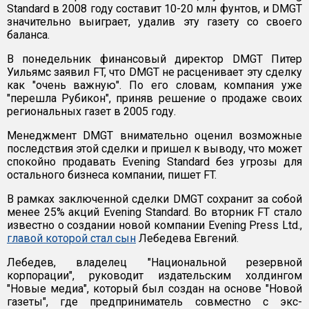
Standard в 2008 году составит 10-20 млн фунтов, и DMGT
значительно выиграет, удалив эту газету со своего
баланса.
В понедельник финансовый директор DMGT Питер
Уильямс заявил FT, что DMGT не расценивает эту сделку
как "очень важную". По его словам, компания уже
"перешла Рубикон", приняв решение о продаже своих
региональных газет в 2005 году.
Менеджмент DMGT внимательно оценил возможные
последствия этой сделки и пришел к выводу, что может
спокойно продавать Evening Standard без угрозы для
остального бизнеса компании, пишет FT.
В рамках заключенной сделки DMGT сохранит за собой
менее 25% акций Evening Standard. Во вторник FT стало
известно о создании новой компании Evening Press Ltd.,
главой которой стал сын
Лебедева Евгений.
Лебедев, владелец "Национальной резервной
корпорации", руководит издательским холдингом
"Новые медиа", который был создан на основе "Новой
газеты", где предприниматель совместно с экс-