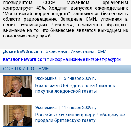
президентом СССР Михаилом Горбачевым
контролирует 49%. Холдинг выпускал еженедельник
"Московский корреспондент", занимается бизнесом в
области радиовещания. Западные СМИ, упоминая в
своих публикациях Лебедева, неизменно обращают
внимание на то, что бизнесмен является выходцем из
советских спецслужб.
Досье NEWSru.com
::
Экономика
::
Инвестиции
::
СМИ
Каталог NEWSru.com
::
Информационные интернет-ресурсы
ССЫЛКИ ПО ТЕМЕ
Экономика
|
15 января 2009 г.,
Бизнесмен Лебедев снова близок к
покупке лондонской газеты
Экономика
|
11 января 2009 г.,
Российскому миллиардеру Лебедеву не
продали британскую газету