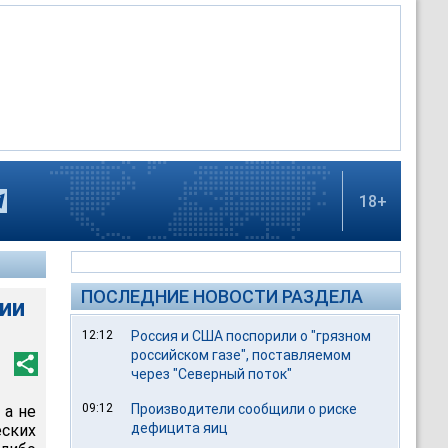
18+
ПОСЛЕДНИЕ НОВОСТИ РАЗДЕЛА
ии
12:12
Россия и США поспорили о "грязном
российском газе", поставляемом
через "Северный поток"
09:12
Производители сообщили о риске
 а не
дефицита яиц
еских