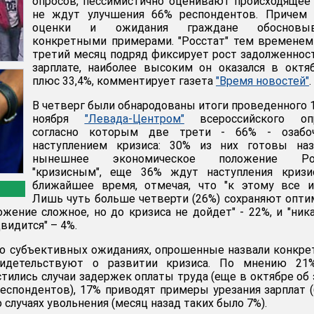
опросов, пессимистично оценивают происходящее
не ждут улучшения 66% респондентов. Причем 
оценки и ожидания граждане обосновы
конкретными примерами. "Росстат" тем времене
третий месяц подряд фиксирует рост задолженнос
зарплате, наиболее высоким он оказался в октя
плюс 33,4%, комментирует газета
"Время новостей"
.
В четверг были обнародованы итоги проведенного 
ноября
"Левада-Центром"
всероссийского опр
согласно которым две трети - 66% - озабо
наступлением кризиса: 30% из них готовы наз
нынешнее экономическое положение Ро
"кризисным", еще 36% ждут наступления кризи
ближайшее время, отмечая, что "к этому все и
Лишь чуть больше четверти (26%) сохраняют опт
ожение сложное, но до кризиса не дойдет" - 22%, и "ник
видится" – 4%.
 о субъективных ожиданиях, опрошенные назвали конкр
идетельствуют о развитии кризиса. По мнению 21%
стились случаи задержек оплаты труда (еще в октябре об
еспондентов), 17% приводят примеры урезания зарплат 
о случаях увольнения (месяц назад таких было 7%).