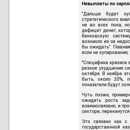
Невыплаты по зарпл
"Дальше будет ху
стратегического ана
не во всех пока, н
дефицит денег, кото
банковскую систем
возникло из-за недо
бы ожидать". Главна
если не купирования,
"Специфика кризиса 
резкое ухудшение си
октября. В ноябре э
быть, около 20%, 
показатели будут соп
Чуть позже, пример
ожидать роста зад
взаимосвязано, и пр
секторе, перекинутся
Это связано как с
государственной ка