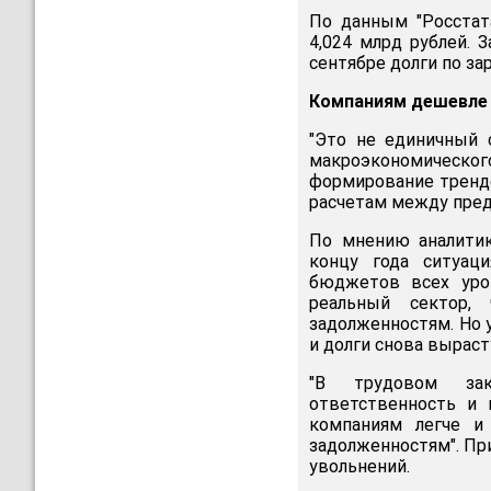
По данным "Росстат
4,024 млрд рублей. 
сентябре долги по за
Компаниям дешевле 
"Это не единичный 
макроэкономическог
формирование трендо
расчетам между пред
По мнению аналитик
концу года ситуац
бюджетов всех уров
реальный сектор,
задолженностям. Но 
и долги снова выраст
"В трудовом зако
ответственность и 
компаниям легче и
задолженностям". Пр
увольнений.