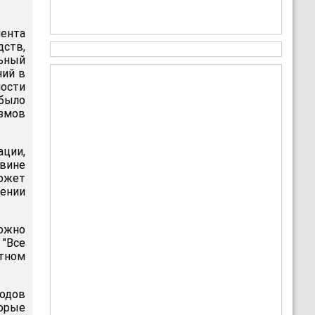
ента
дств,
льный
ний в
ости
 было
измов
ации,
овине
может
ении
можно
"Все
етном
одов
торые