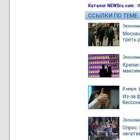
Каталог NEWSru.com
::
И
ССЫЛКИ ПО ТЕМЕ
Эконом
Москви
треть 
Эконом
Кризис
максим
В мире
Из-за 
бессон
Эконом
Опрос:
негати