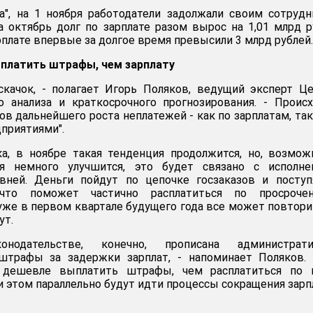
а", на 1 ноября работодатели задолжали своим сотруд
За октябрь долг по зарплате разом вырос на 1,01 млрд р
рплате впервые за долгое время превысили 3 млрд рублей.
платить штрафы, чем зарплату
скачок, - полагает Игорь Поляков, ведущий эксперт Ц
о анализа и краткосрочного прогнозирования. - Проис
в дальнейшего роста неплатежей - как по зарплатам, так
приятиями".
а, в ноябре такая тенденция продолжится, но, возмож
ия немного улучшится, это будет связано с исполне
ней. Деньги пойдут по цепочке госзаказов и поступ
 что поможет частично расплатиться по просроче
уже в первом квартале будущего года все может повтори
ут.
нодательстве, конечно, прописана администрати
штрафы за задержки зарплат, - напоминает Поляков. 
 дешевле выплатить штрафы, чем расплатиться по 
и этом параллельно будут идти процессы сокращения зарп