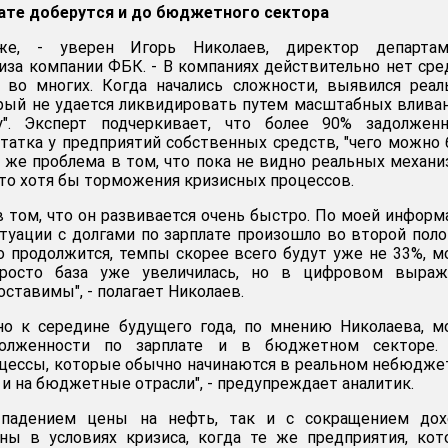
ате доберутся и до бюджетного сектора
же, - уверен Игорь Николаев, директор департам
лиза компании ФБК. - В компаниях действительно нет сре
о во многих. Когда начались сложности, выявился реа
рый не удается ликвидировать путем масштабных влива
у". Эксперт подчеркивает, что более 90% задолженн
статка у предприятий собственных средств, "чего можно
я же проблема в том, что пока не видно реальных механ
 то хотя бы торможения кризисных процессов.
в том, что он развивается очень быстро. По моей информ
туации с долгами по зарплате произошло во второй пол
то продолжится, темпы скорее всего будут уже не 33%, 
просто база уже увеличилась, но в цифровом выраж
оставимы", - полагает Николаев.
но к середине будущего года, по мнению Николаева, 
олженности по зарплате и в бюджетном секторе. 
оцессы, которые обычно начинаются в реальном небюдж
 и на бюджетные отрасли", - предупреждает аналитик.
 падением цены на нефть, так и с сокращением дох
зны в условиях кризиса, когда те же предприятия, ко