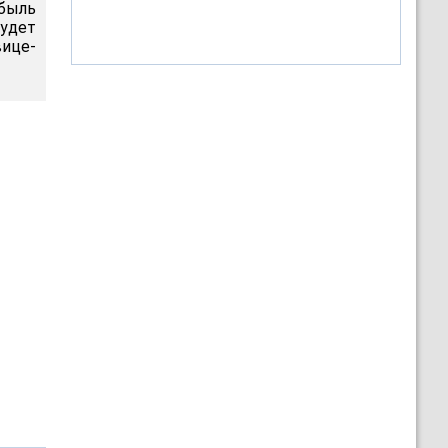
ибыль
удет
вице-