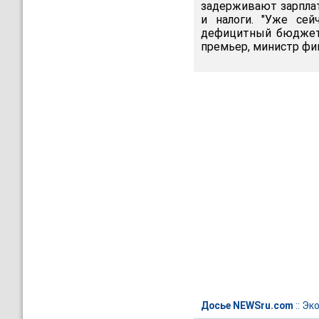
задерживают зарплат
и налоги. "Уже се
дефицитный бюджет",
премьер, министр фи
Досье NEWSru.com
::
Эк