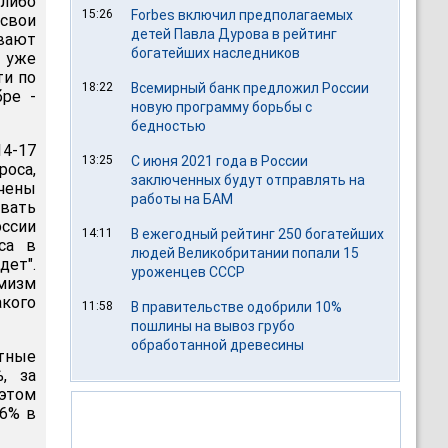
 либо
15:26
Forbes включил предполагаемых
свои
детей Павла Дурова в рейтинг
вают
богатейших наследников
м уже
ти по
18:22
Всемирный банк предложил России
бре -
новую программу борьбы с
бедностью
14-17
13:25
С июня 2021 года в России
оса,
заключенных будут отправлять на
чены
работы на БАМ
вать
ссии
14:11
В ежегодный рейтинг 250 богатейших
са в
людей Великобритании попали 15
дет".
уроженцев СССР
имизм
акого
11:58
В правительстве одобрили 10%
пошлины на вывоз грубо
обработанной древесины
етные
, за
 этом
(6% в