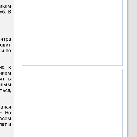
никам
уб. В
ентра
ходит
 и по
но, к
нием
ят в
нным
ться,
вная
- Но
всем
лат и