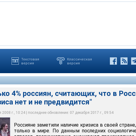
дательстве, конечно, прописана административная
Текстовая
Классическая
версия
версия
аличие кризиса в своей стране, а не только в мире. По данным
о о субъективных ожиданиях, опрошенные назвали конкретные
штрафы за задержки зарплат, - напоминает Поляков. - Но
ических опросов, пессимистично оценивают происходящее либо
детельствуют о развитии кризиса. По мнению 21%, за последний
дешевле выплатить штрафы, чем расплатиться по всем
 66% респондентов
лучаи задержек оплаты труда
ко 4% россиян, считающих, что в Росс
зиса нет и не предвидится"
2008 г., 10:24 | последнее обновление: 07 декабря 2017 г., 09:54
Россияне заметили наличие кризиса в своей стране,
только в мире. По данным последних социологич