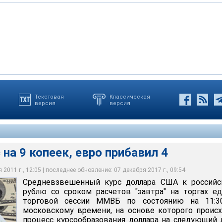
Текстовая
Классическая
версия
версия
ижение к бивалютной корзине, которая приближается к
тке за месяц
на 9 копеек, евро прибавил 4
2011 г., 12:05 | последнее обновление: 07 декабря 2017 г., 09:54
Средневзвешенный курс доллара США к российс
рублю со сроком расчетов "завтра" на торгах е
торговой сессии ММВБ по состоянию на 11:3
московскому времени, на основе которого проис
процесс курсообразования доллара на следующий 