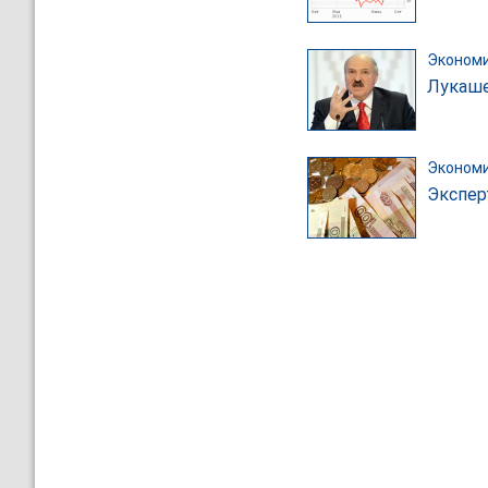
Эконом
Лукаше
Эконом
Экспер