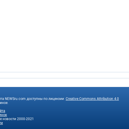
йта NEWSru.com доступны по лицензии:
Creative Commons Attribution 4.0
 иное.
йта
инок
е новости
2000-2021
ти