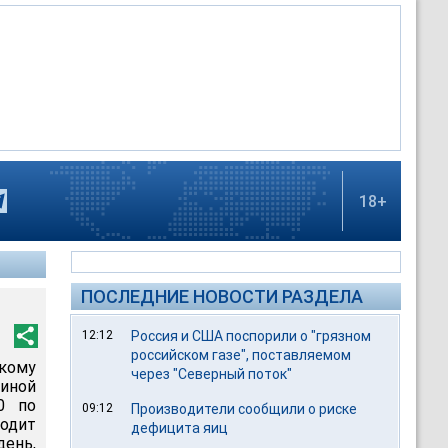
18+
ПОСЛЕДНИЕ НОВОСТИ РАЗДЕЛА
12:12
Россия и США поспорили о "грязном
российском газе", поставляемом
кому
через "Северный поток"
диной
0 по
09:12
Производители сообщили о риске
ходит
дефицита яиц
день,