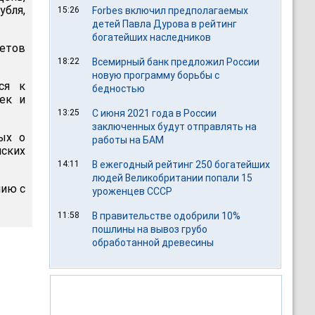
убля,
15:26
Forbes включил предполагаемых
детей Павла Дурова в рейтинг
богатейших наследников
етов
18:22
Всемирный банк предложил России
новую программу борьбы с
ся к
бедностью
ек и
13:25
С июня 2021 года в России
заключенных будут отправлять на
ых о
работы на БАМ
ских
14:11
В ежегодный рейтинг 250 богатейших
людей Великобритании попали 15
нию с
уроженцев СССР
11:58
В правительстве одобрили 10%
пошлины на вывоз грубо
обработанной древесины