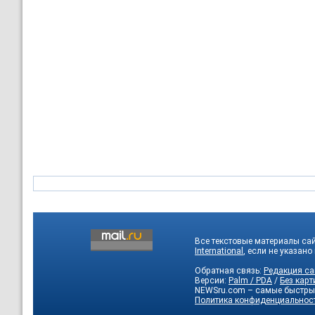
Все текстовые материалы са
International
, если не указано
Обратная связь:
Редакция са
Версии:
Palm / PDA
/
Без карт
NEWSru.com – самые быстры
Политика конфиденциальнос