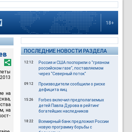
18+
ПОСЛЕДНИЕ НОВОСТИ РАЗДЕЛА
ев
12:12
Россия и США поспорили о "грязном
российском газе", поставляемом
олеты
через "Северный поток"
 2013
09:12
Производители сообщили о риске
дефицита яиц
ие на
ква,
15:26
Forbes включил предполагаемых
ства
детей Павла Дурова в рейтинг
м, на
богатейших наследников
кост-
18:22
Всемирный банк предложил России
новую программу борьбы с
aine,