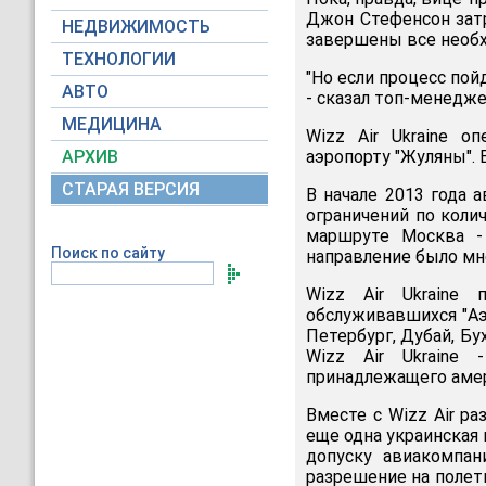
Джон Стефенсон затр
НЕДВИЖИМОСТЬ
завершены все необх
ТЕХНОЛОГИИ
"Но если процесс пой
АВТО
- сказал топ-менедже
МЕДИЦИНА
Wizz Air Ukraine о
АРХИВ
аэропорту "Жуляны". 
СТАРАЯ ВЕРСИЯ
В начале 2013 года 
ограничений по коли
маршруте Москва -
Поиск по сайту
направление было мно
Wizz Air Ukraine 
обслуживавшихся "Аэ
Петербург, Дубай, Бу
Wizz Air Ukraine 
принадлежащего аме
Вместе с Wizz Air р
еще одна украинская 
допуску авиакомпа
разрешение на полет