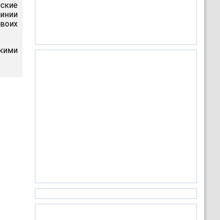
ские
линии
своих
кими