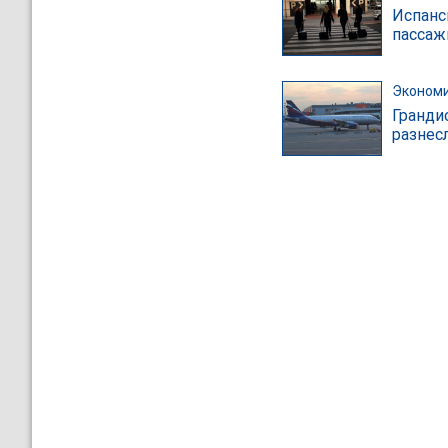
Испанс
пассаж
Эконом
Гранди
разнесл