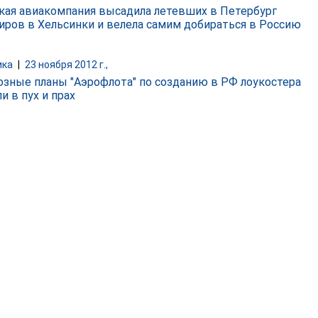
кая авиакомпания высадила летевших в Петербург
иров в Хельсинки и велела самим добираться в Россию
ика
|
23 ноября 2012 г.,
озные планы "Аэрофлота" по созданию в РФ лоукостера
и в пух и прах