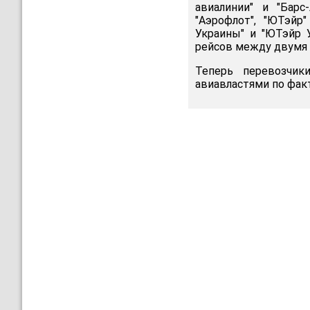
авиалинии" и "Барс
"Аэрофлот", "ЮТэйр
Украины" и "ЮТэйр 
рейсов между двумя 
Теперь перевозчик
авиавластями по фак