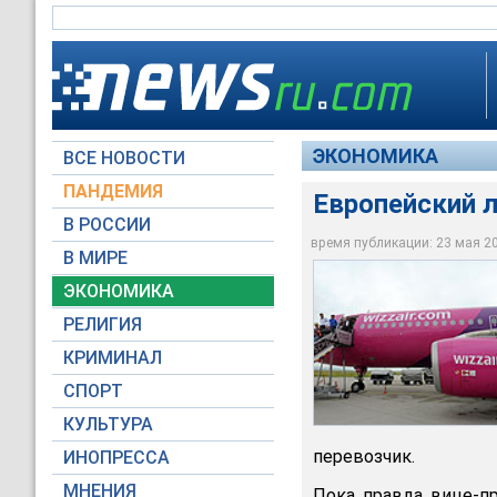
ЭКОНОМИКА
ВСЕ НОВОСТИ
ПАНДЕМИЯ
Европейский л
В РОССИИ
время публикации: 23 мая 201
В МИРЕ
Европейский лоукост
ЭКОНОМИКА
Global Look Press
РЕЛИГИЯ
КРИМИНАЛ
СПОРТ
КУЛЬТУРА
перевозчик.
ИНОПРЕССА
МНЕНИЯ
Пока, правда, вице-пр