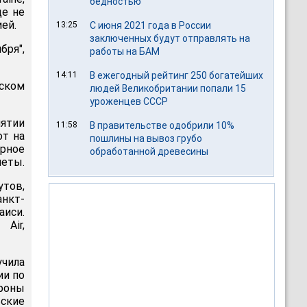
бедностью
ще не
ей.
13:25
С июня 2021 года в России
заключенных будут отправлять на
бря",
работы на БАМ
14:11
В ежегодный рейтинг 250 богатейших
ском
людей Великобритании попали 15
уроженцев СССР
нятии
11:58
В правительстве одобрили 10%
от на
пошлины на вывоз грубо
рное
обработанной древесины
леты.
тов,
анкт-
аиси.
Air,
учила
ии по
роны
ьские