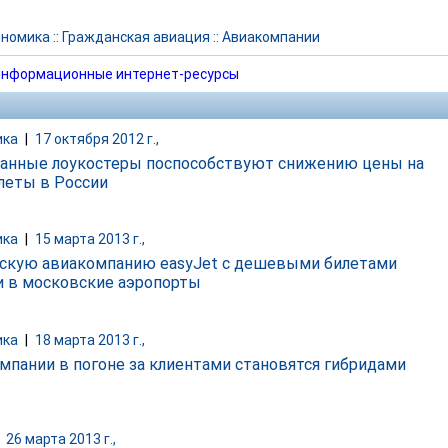
ономика
::
Гражданская авиация
::
Авиакомпании
нформационные интернет-ресурсы
ика
|
17 октября 2012 г.,
анные лоукостеры поспособствуют снижению цены на
леты в России
ика
|
15 марта 2013 г.,
скую авиакомпанию easyJet с дешевыми билетами
и в московские аэропорты
ика
|
18 марта 2013 г.,
мпании в погоне за клиентами становятся гибридами
|
26 марта 2013 г.,