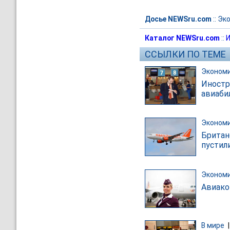
Досье NEWSru.com
::
Эк
Каталог NEWSru.com
::
И
ССЫЛКИ ПО ТЕМЕ
Эконом
Иностр
авиаби
Эконом
Британ
пустил
Эконом
Авиако
В мире