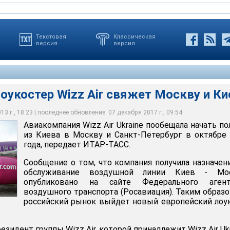
Текстовая
Классическая
версия
версия
оукостер Wizz Air свяжет Москву и Ки
3 г., 18:23 | последнее обновление: 07 декабря 2017 г., 09:54
Авиакомпания Wizz Air Ukraine пообещала начать п
ер Wizz Air свяжет Москву и Киев
из Киева в Москву и Санкт-Петербург в октябре
года, передает ИТАР-ТАСС.
Сообщение о том, что компания получила назначен
обслуживание воздушной линии Киев - Мос
опубликовано на сайте Федерального агент
воздушного транспорта (Росавиация). Таким образо
российский рынок выйдет новый европейский лоу
езидент группы Wizz Air, которой принадлежит Wizz Air Ukr