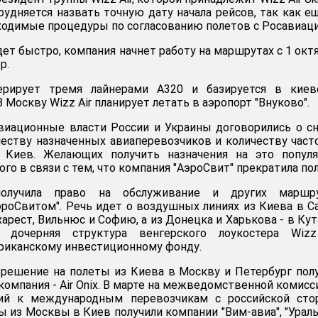
удняется назвать точную дату начала рейсов, так как е
одимые процедуры по согласованию полетов с Росавиаци
дет быстро, компания начнет работу на маршрутах с 1 октя
р.
перирует тремя лайнерами A320 и базируется в киев
В Москву Wizz Air планирует летать в аэропорт "Внуково".
авиационные власти России и Украины договорились о с
честву назначенных авиаперевозчиков и количеству част
 Киев. Желающих получить назначения на это популя
го в связи с тем, что компания "АэроСвит" прекратила по
получила право на обслуживание и других маршру
роСвитом". Речь идет о воздушных линиях из Киева в С
харест, Вильнюс и Софию, а из Донецка и Харькова - в Кут
- дочерняя структура венгерского лоукостера Wizz 
риканскому инвестиционному фонду.
азрешение на полеты из Киева в Москву и Петербург пол
компания - Air Onix. В марте на межведомственной комисс
ний к международным перевозчикам с российской сто
ы из Москвы в Киев получили компании "Вим-авиа", "Урал