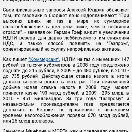
Свои фискальные запросы Алексей Кудрин объясняет
тем, что газовики в бюджет явно недоплачивают: "При
высоких ценах на газ в мире их суммарное
налогообложение в два раза ниже, чем в нефтяной
отрасли", - заявлял он. Герман Греф видит в увеличении
НДПИ резерв для давно лоббируемого им снижения
НДС, а также способ повлиять на "Газпром",
ориентированный на скупку непрофильных активов.
Как пишет
"Коммерсант"
, НДПИ на газ с нынешних 147
рублей за тысячу кубометров в 2008 году предложено
поднять до 315 рублей, в 2009 - до 480 рублей, в 2010 -
до 735 рублей. Действующая ставка налога в итоге
должна вырасти ровно в пять раз. При неизменной
добыче новая ставка налога в 2008 году может
принести казне 193 млрд рублей, в 2009 - 295 млрд, в
2010 - 451 миллиардов. За три года "Газпрому" и
независимым производителям газа предлагается
доплатить в бюджет по сравнению с нынешним
уровнем налогообложения порядка 670 млрд рублей,
или 26 млрд долларов.
Замыслы Минфина и МЭРТа, как и следовало ожидать,