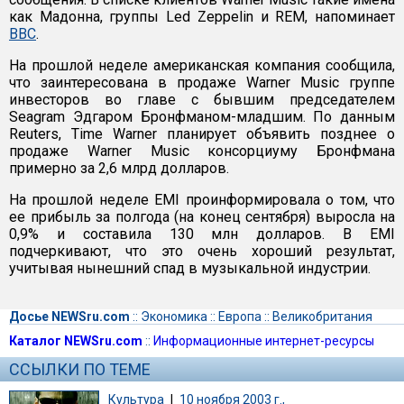
как Мадонна, группы Led Zeppelin и REM, напоминает
ВВС
.
На прошлой неделе американская компания сообщила,
что заинтересована в продаже Warner Music группе
инвесторов во главе с бывшим председателем
Seagram Эдгаром Бронфманом-младшим. По данным
Reuters, Time Warner планирует объявить позднее о
продаже Warner Music консорциуму Бронфмана
примерно за 2,6 млрд долларов.
На прошлой неделе EMI проинформировала о том, что
ее прибыль за полгода (на конец сентября) выросла на
0,9% и составила 130 млн долларов. В EMI
подчеркивают, что это очень хороший результат,
учитывая нынешний спад в музыкальной индустрии.
Досье NEWSru.com
::
Экономика
::
Европа
::
Великобритания
Каталог NEWSru.com
::
Информационные интернет-ресурсы
ССЫЛКИ ПО ТЕМЕ
Культура
|
10 ноября 2003 г.,