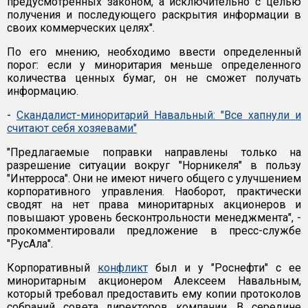
предусмотренных законом, а исключительно с целью
получения и последующего раскрытия информации в
своих коммерческих целях".
По его мнению, необходимо ввести определенный
порог: если у миноритария меньше определенного
количества ценных бумаг, он не сможет получать
информацию.
-
Скандалист-миноритарий Навальный: "Все хапнули и
считают себя хозяевами"
"Предлагаемые поправки направлены только на
разрешение ситуации вокруг "Норникеля" в пользу
"Интерроса". Они не имеют ничего общего с улучшением
корпоративного управления. Наоборот, практически
сводят на нет права миноритарных акционеров и
повышают уровень бесконтрольности менеджмента", -
прокомментировали предложение в пресс-службе
"РусАла".
Корпоративный
конфликт
был и у "Роснефти" с ее
миноритарным акционером Алексеем Навальным,
который требовал предоставить ему копии протоколов
собраний совета директоров компании. В середине