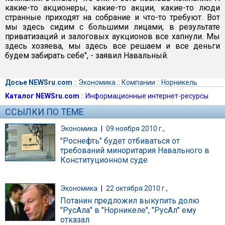
какие-то акционеры, какие-то акции, какие-то люди
странные приходят на собрание и что-то требуют. Вот
мы здесь сидим с большими лицами, в результате
приватизаций и залоговых аукционов все хапнули. Мы
здесь хозяева, мы здесь все решаем и все деньги
будем забирать себе", - заявил Навальный.
Досье NEWSru.com
::
Экономика
::
Компании
::
Норникель
Каталог NEWSru.com
::
Информационные интернет-ресурсы
ССЫЛКИ ПО ТЕМЕ
Экономика
|
09 ноября 2010 г.,
"Роснефть" будет отбиваться от
требований миноритария Навального в
Конституционном суде
Экономика
|
22 октября 2010 г.,
Потанин предложил выкупить долю
"РусАла" в "Норникеле", "РусАл" ему
отказал