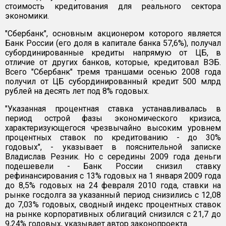
стоимость кредитования для реального сектора
экономики.
"Сбербанк", основным акционером которого является
Банк России (его доля в капитале банка 57,6%), получал
субординированные кредиты напрямую от ЦБ, в
отличие от других банков, которые, кредитовал ВЭБ.
Всего "Сбербанк" тремя траншами осенью 2008 года
получил от ЦБ субординированный кредит 500 млрд
рублей на десять лет под 8% годовых.
"Указанная процентная ставка устанавливалась в
период острой фазы экономического кризиса,
характеризующегося чрезвычайно высоким уровнем
процентных ставок по кредитованию - до 30%
годовых", - указывает в пояснительной записке
Владислав Резник. Но с середины 2009 года деньги
подешевели - Банк России снизил ставку
рефинансирования с 13% годовых на 1 января 2009 года
до 8,5% годовых на 24 февраля 2010 года, ставки на
рынке госдолга за указанный период снизились с 12,08
до 7,03% годовых, сводный индекс процентных ставок
на рынке корпоративных облигаций снизился с 21,7 до
9,24% годовых, указывает автор законопроекта.