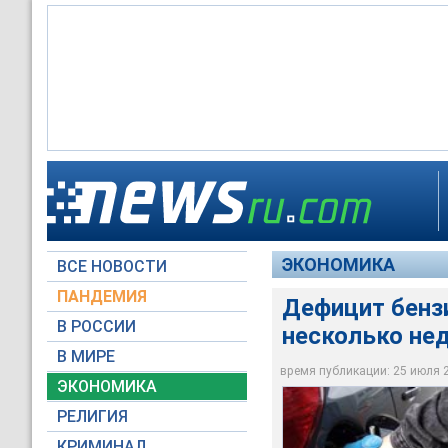
В конце апреля ряд 
Несмотря на все ме
нефтепродукты на А
превысил предложен
ситуация не улучша
АИ-80 стоит теперь 2
сегментах
ЭКОНОМИКА
ВСЕ НОВОСТИ
Moscow-Live.ru
Russian Look
Russian Look
ПАНДЕМИЯ
Дефицит бенз
В РОССИИ
несколько не
В МИРЕ
время публикации: 25 июля 20
ЭКОНОМИКА
РЕЛИГИЯ
КРИМИНАЛ