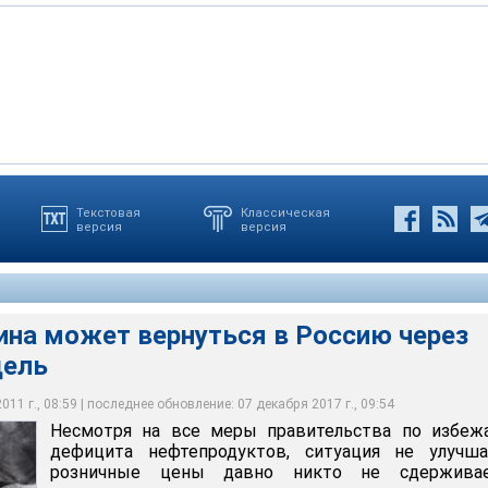
Текстовая
Классическая
версия
версия
регионов столкнулся с нехваткой бензина: спрос значительно
ры правительства по избежанию дефицита нефтепродуктов,
ЗС в среднем по России за неделю подорожали на 5 копеек.
ие, что привело к росту цен в оптовом и мелкооптовом
ется, розничные цены давно никто не сдерживает
3,8 рубля, АИ-92 - 25,56 рублей, АИ-95 - 27,29 рублей за литр
ина может вернуться в Россию через
дель
11 г., 08:59 | последнее обновление: 07 декабря 2017 г., 09:54
Несмотря на все меры правительства по избеж
дефицита нефтепродуктов, ситуация не улучшае
розничные цены давно никто не сдержива