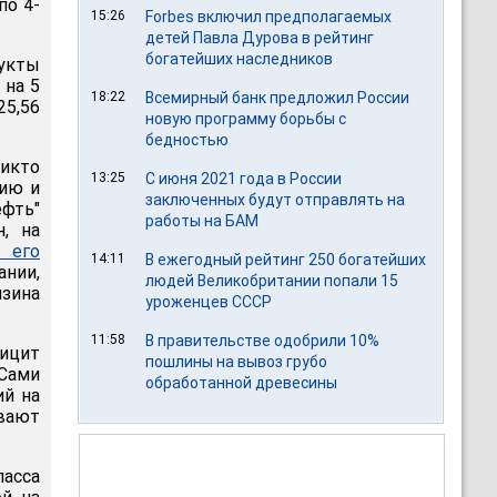
по 4-
15:26
Forbes включил предполагаемых
детей Павла Дурова в рейтинг
богатейших наследников
дукты
 на 5
18:22
Всемирный банк предложил России
25,56
новую программу борьбы с
бедностью
икто
13:25
С июня 2021 года в России
тию и
заключенных будут отправлять на
ефть"
работы на БАМ
, на
 его
14:11
В ежегодный рейтинг 250 богатейших
ании,
людей Великобритании попали 15
зина
уроженцев СССР
11:58
В правительстве одобрили 10%
фицит
пошлины на вывоз грубо
Сами
обработанной древесины
ий на
вают
ласса