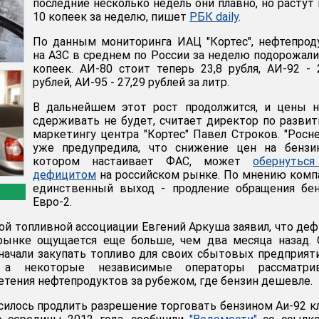
последние несколько недель они плавно, но растут 
10 копеек за неделю, пишет
РБК daily
.
По данным мониторинга ИАЦ "Кортес", нефтепро
на АЗС в среднем по России за неделю подорожали
копеек. АИ-80 стоит теперь 23,8 рубля, АИ-92 - 
рублей, АИ-95 - 27,29 рублей за литр.
В дальнейшем этот рост продолжится, и цены н
сдерживать не будет, считает директор по разви
маркетингу центра "Кортес" Павел Строков. "Росн
уже предупредила, что снижение цен на бензин
котором настаивает ФАС, может
обернуться
дефицитом
на российском рынке. По мнению комп
единственный выход - продление обращения бен
Евро-2.
й топливной ассоциации Евгений Аркуша заявил, что де
рынке ощущается еще больше, чем два месяца назад. 
ачали закупать топливо для своих сбытовых предприят
 а некоторые независимые операторы рассматри
тения нефтепродуктов за рубежом, где бензин дешевле.
силось продлить разрешение торговать бензином Аи-92 к