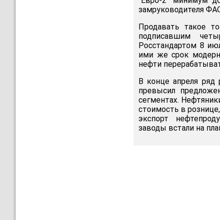
"Евро-2" минимум д
замруководителя ФАС
Продавать такое т
подписавшим четыр
Росстандартом 8 ию
ими же срок модерн
нефти перерабатыват
В конце апреля ряд 
превысил предложе
сегментах. Нефтяни
стоимость в рознице
экспорт нефтепрод
заводы встали на пл