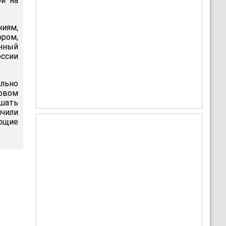
й на
иям,
ром,
енный
ссии
ельно
овом
ышать
ичили
ющие