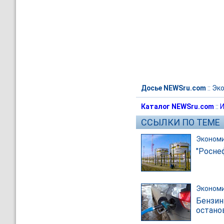
Досье NEWSru.com
::
Эк
Каталог NEWSru.com
::
И
ССЫЛКИ ПО ТЕМЕ
Эконом
"Росне
Эконом
Бензин
остано