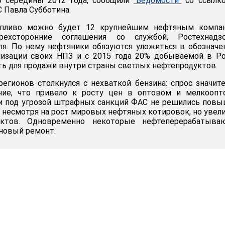
о середины 2012 года, сообщили
"Ведомости"
со ссылко
 Павла Субботина.
опливо можно будет 12 крупнейшим нефтяным компан
ехсторонние соглашения со службой, Ростехнадзо
ля. По нему нефтяники обязуются уложиться в обознач
изации своих НПЗ и с 2015 года 20% добываемой в Ро
ь для продажи внутри страны светлых нефтепродуктов.
регионов столкнулся с нехваткой бензина: спрос значит
ние, что привело к росту цен в оптовом и мелкоопт
ки под угрозой штрафных санкций ФАС не решились пов
, несмотря на рост мировых нефтяных котировок, но увел
уктов. Одновременно некоторые нефтеперерабатыва
ановый ремонт.