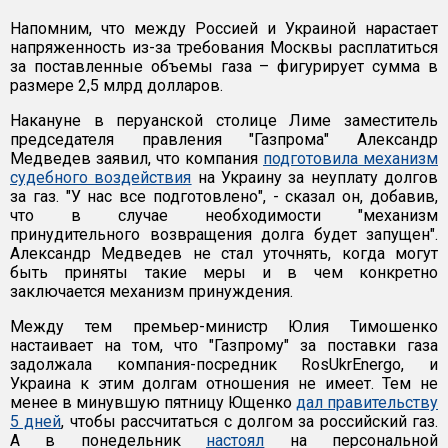
Напомним, что между Россией и Украиной нарастает
напряженность из-за требования Москвы расплатиться
за поставленные объемы газа – фигурирует сумма в
размере 2,5 млрд долларов.
Накануне в перуанской столице Лиме заместитель
председателя правления "Газпрома" Александр
Медведев заявил, что компания
подготовила механизм
судебного воздействия
на Украину за неуплату долгов
за газ. "У нас все подготовлено", - сказал он, добавив,
что в случае необходимости "механизм
принудительного возвращения долга будет запущен".
Александр Медведев не стал уточнять, когда могут
быть приняты такие меры и в чем конкретно
заключается механизм принуждения.
Между тем премьер-министр Юлия Тимошенко
настаивает на том, что "Газпрому" за поставки газа
задолжала компания-посредник RosUkrEnergo, и
Украина к этим долгам отношения не имеет. Тем не
менее в минувшую пятницу Ющенко
дал правительству
5 дней
, чтобы рассчитаться с долгом за российский газ.
А в понедельник
настоял
на персональной