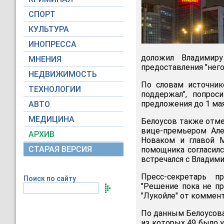
СПОРТ
КУЛЬТУРА
ИНОПРЕССА
доложил Владимиру
МНЕНИЯ
предоставления "нег
НЕДВИЖИМОСТЬ
По словам источник
ТЕХНОЛОГИИ
поддержал", попрос
предложения до 1 мая
АВТО
МЕДИЦИНА
Белоусов также отмет
вице-премьером Але
АРХИВ
Новаком и главой 
СТАРАЯ ВЕРСИЯ
помощника согласилс
встречался с Владим
Пресс-секретарь п
Поиск по сайту
"Решение пока не пр
"Лукойле" от коммент
По данным Белоусова,
из которых 49 было 