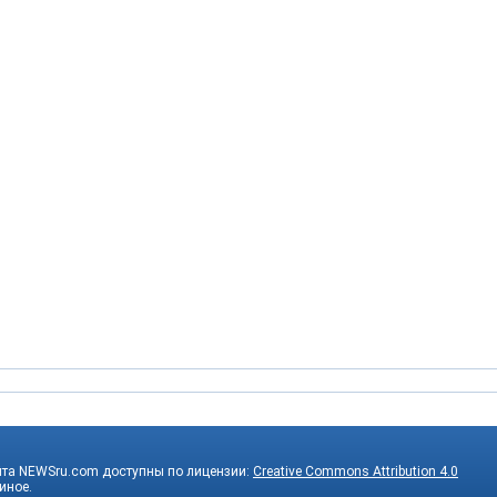
йта NEWSru.com доступны по лицензии:
Creative Commons Attribution 4.0
 иное.