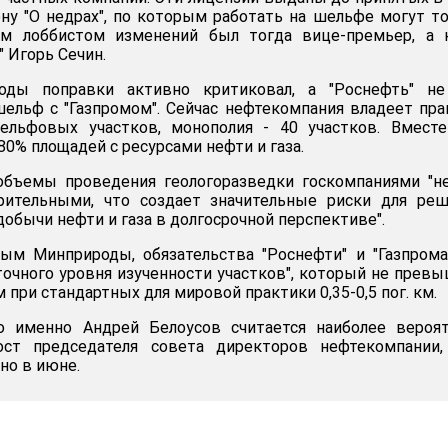
ону "О недрах", по которым работать на шельфе могут т
ым лоббистом изменений был тогда вице-премьер, а 
 Игорь Сечин.
годы поправки активно критиковал, а "Роснефть" не
ельф с "Газпромом". Сейчас нефтекомпания владеет пр
ельфовых участков, монополия - 40 участков. Вместе
0% площадей с ресурсами нефти и газа.
бъемы проведения геологоразведки госкомпаниями "не
рительными, что создает значительные риски для реш
обычи нефти и газа в долгосрочной перспективе".
ым Минприроды, обязательства "Роснефти" и "Газпрома
очного уровня изученности участков", который не прев
 км при стандартных для мировой практики 0,35-0,5 пог. км.
то именно Андрей Белоусов считается наиболее вероя
ост председателя совета директоров нефтекомпании,
но в июне.