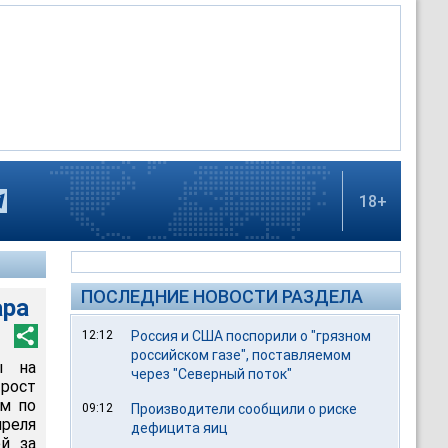
18+
ПОСЛЕДНИЕ НОВОСТИ РАЗДЕЛА
ара
12:12
Россия и США поспорили о "грязном
российском газе", поставляемом
ы на
через "Северный поток"
рост
ем по
09:12
Производители сообщили о риске
преля
дефицита яиц
й за