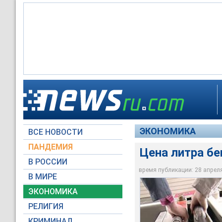
В среднем по Росси
По данным Московск
По данным Росстата
рублей за литр, бенз
5,6%, бензин А-80 —
апреле рост продол
А-95 — на 3% до 23,
1 литра 95-го бензи
ЭКОНОМИКА
ВСЕ НОВОСТИ
Вести
Вести
moscow-live.ru
ПАНДЕМИЯ
Цена литра бе
В РОССИИ
время публикации: 28 апреля 
В МИРЕ
ЭКОНОМИКА
РЕЛИГИЯ
КРИМИНАЛ