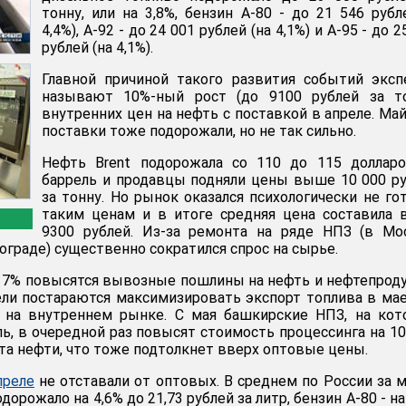
тонну, или на 3,8%, бензин А-80 - до 21 546 рубл
4,4%), А-92 - до 24 001 рублей (на 4,1%) и А-95 - до 2
рублей (на 4,1%).
Главной причиной такого развития событий экс
называют 10%-ный рост (до 9100 рублей за то
внутренних цен на нефть с поставкой в апреле. Ма
поставки тоже подорожали, но не так сильно.
Нефть Brent подорожала со 110 до 115 долларо
баррель и продавцы подняли цены выше 10 000 р
за тонну. Но рынок оказался психологически не го
таким ценам и в итоге средняя цена составила 
9300 рублей. Из-за ремонта на ряде НПЗ (в Мо
гограде) существенно сократился спрос на сырье.
17% повысятся вывозные пошлины на нефть и нефтепрод
ли постараются максимизировать экспорт топлива в мае
 на внутреннем рынке. С мая башкирские НПЗ, на кот
ль, в очередной раз повысят стоимость процессинга на 1
та нефти, что тоже подтолкнет вверх оптовые цены.
преле
не отставали от оптовых. В среднем по России за 
орожало на 4,6% до 21,73 рублей за литр, бензин А-80 - на