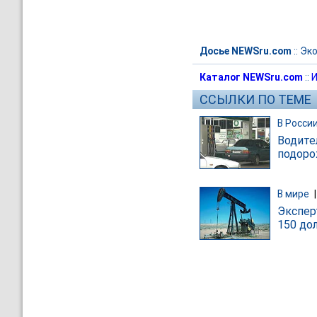
Досье NEWSru.com
::
Эк
Каталог NEWSru.com
::
И
ССЫЛКИ ПО ТЕМЕ
В Росси
Водите
подоро
В мире
Экспер
150 дол