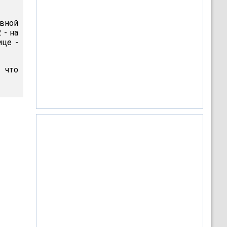
вной
 - на
ице -
 что