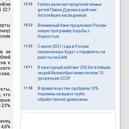
ей(на
15:26
Forbes включил предполагаемых
5 327
детей Павла Дурова в рейтинг
богатейших наследников
перты
18:22
Всемирный банк предложил России
нну)
новую программу борьбы с
йские
бедностью
13:25
С июня 2021 года в России
в за
заключенных будут отправлять на
ублей
работы на БАМ
тов к
14:11
В ежегодный рейтинг 250 богатейших
всего
людей Великобритании попали 15
скве,
уроженцев СССР
11:58
В правительстве одобрили 10%
укты,
пошлины на вывоз грубо
, что
обработанной древесины
орые
0-23%
месяц
 4,6%