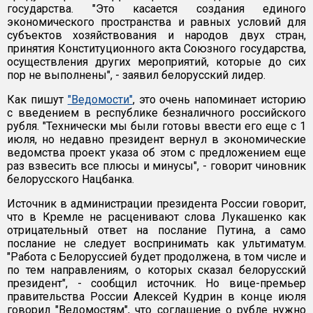
государства. "Это касается создания единого
экономического пространства и равных условий для
субъектов хозяйствования и народов двух стран,
принятия Конституционного акта Союзного государства,
осуществления других мероприятий, которые до сих
пор не выполнены", - заявил белорусский лидер.
Как пишут
"Ведомости"
, это очень напоминает историю
с введением в республике безналичного российского
рубля. "Технически мы были готовы ввести его еще с 1
июля, но недавно президент вернул в экономические
ведомства проект указа об этом с предложением еще
раз взвесить все плюсы и минусы", - говорит чиновник
белорусского Нацбанка.
Источник в администрации президента России говорит,
что в Кремле не расценивают слова Лукашенко как
отрицательный ответ на послание Путина, а само
послание не следует воспринимать как ультиматум.
"Работа с Белоруссией будет продолжена, в том числе и
по тем направлениям, о которых сказал белорусский
президент", - сообщил источник. Но вице-премьер
правительства России Алексей Кудрин в конце июля
говорил "Ведомостям", что соглашение о рубле нужно