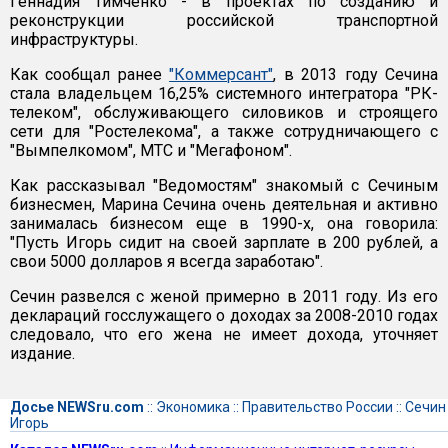
Геннадия Тимченко - в проектах по созданию и
реконструкции российской транспортной
инфраструктуры.
Как сообщал ранее
"Коммерсант"
, в 2013 году Сечина
стала владельцем 16,25% системного интегратора "РК-
телеком", обслуживающего силовиков и строящего
сети для "Ростелекома", а также сотрудничающего с
"Вымпелкомом", МТС и "Мегафоном".
Как рассказывал "Ведомостям" знакомый с Сечиным
бизнесмен, Марина Сечина очень деятельная и активно
занималась бизнесом еще в 1990-х, она говорила:
"Пусть Игорь сидит на своей зарплате в 200 рублей, а
свои 5000 долларов я всегда заработаю".
Сечин развелся с женой примерно в 2011 году. Из его
деклараций госслужащего о доходах за 2008-2010 годах
следовало, что его жена не имеет дохода, уточняет
издание.
Досье NEWSru.com
::
Экономика
::
Правительство России
::
Сечин
Игорь