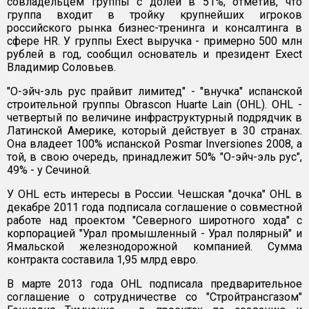
совладельцем группы с долей в 51%, отметив, что
группа входит в тройку крупнейших игроков
российского рынка бизнес-тренинга и консалтинга в
сфере HR. У группы Exect выручка - примерно 500 млн
рублей в год, сообщил основатель и президент Exect
Владимир Соловьев.
"О-эйч-эль рус прайвит лимитед" - "внучка" испанской
строительной группы Obrascon Huarte Lain (OHL). OHL -
четвертый по величине инфраструктурный подрядчик в
Латинской Америке, который действует в 30 странах.
Она владеет 100% испанской Posmar Inversiones 2008, а
той, в свою очередь, принадлежит 50% "О-эйч-эль рус",
49% - у Сечиной.
У OHL есть интересы в России. Чешская "дочка" OHL в
декабре 2011 года подписала соглашение о совместной
работе над проектом "Северного широтного хода" с
корпорацией "Урал промышленный - Урал полярный" и
Ямальской железнодорожной компанией. Сумма
контракта составила 1,95 млрд евро.
В марте 2013 года OHL подписала предварительное
соглашение о сотрудничестве со "Стройтрансгазом"