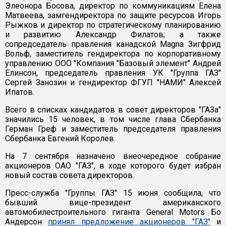
Элеонора Босова, директор по коммуникациям Елена
Матвеева, замгендиректора по защите ресурсов Игорь
Рыжков и директор по стратегическому планированию
и развитию Александр Филатов; а также
сопредседатель правления канадской Magna Зигфрид
Вольф, заместитель гендиректора по корпоративному
управлению ООО "Компания "Базовый элемент" Андрей
Елинсон, председатель правления УК "Группа ГАЗ"
Сергей Занозин и гендиректор ФГУП "НАМИ" Алексей
Ипатов.
Всего в списках кандидатов в совет директоров "ГАЗа"
значились 15 человек, в том числе глава Сбербанка
Герман Греф и заместитель председателя правления
Сбербанка Евгений Королев.
На 7 сентября назначено внеочередное собрание
акционеров ОАО "ГАЗ", в ходе которого будет избран
новый состав совета директоров.
Пресс-служба "Группы ГАЗ" 15 июня сообщила, что
бывший вице-президент американского
автомобилестроительного гиганта General Motors Бо
Андерсон
принял предложение акционеров "ГАЗ"
и