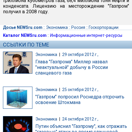
триллиона кубометров газа, 68,4 миллиона тонн нефти и
конденсата. Лицензию на месторождение "Газпром"
получил в 2008 году.
Досье NEWSru.com
::
Экономика
::
Россия
::
Госкорпорации
Каталог NEWSru.com
::
Информационные интернет-ресурсы
ССЫЛКИ ПО ТЕМЕ
Экономика
|
29 октября 2012 г.,
Глава "Газпрома" Миллер назвал
"неактуальной" добычу в России
сланцевого газа
Экономика
|
25 октября 2012 г.,
"Газпром" попросил Роснедра отсрочить
освоение Штокмана
Экономика
|
24 октября 2012 г.,
Путин объяснил "Газпрому", как отражать
"газовые" атаки во время сланцевой