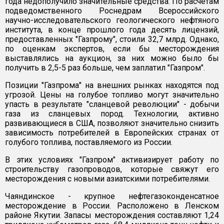
года недополучило значительные средства. По расчетам
подведомственного Роснедрам Всероссийского
научно-исследовательского геологического нефтяного
института, в конце прошлого года десять лицензий,
предоставленных "Газпрому", стоили 32,7 млрд. Однако,
по оценкам экспертов, если бы месторождения
выставлялись на аукцион, за них можно было бы
получить в 2,5-5 раз больше, чем заплатил "Газпром".
Позиции "Газпрома" на внешних рынках находятся под
угрозой. Цены на голубое топливо могут значительно
упасть в результате "сланцевой революции" - добычи
газа из сланцевых пород. Технологии, активно
развивающиеся в США, позволяют значительно снизить
зависимость потребителей в Европейских странах от
голубого топлива, поставляемого из России.
В этих условиях "Газпром" активизирует работу по
строительству газопроводов, которые свяжут его
месторождения с новыми азиатскими потребителями.
Чаяндинское - крупное нефтегазоконденсатное
месторождение в России. Расположено в Ленском
районе Якутии. Запасы месторождения составляют 1,24