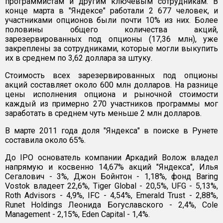
программистам и другим ключевым сотрудникам. В
конце марта в "Яндексе" работали 2 677 человек, и
участниками опционов были почти 10% из них. Более
половины общего количества акций,
зарезервированных под опционы (17,36 млн), уже
закреплены за сотрудниками, которые могли выкупить
их в среднем по 3,62 доллара за штуку.
Стоимость всех зарезервированных под опционы
акций составляет около 600 млн долларов. На разнице
цены исполнения опциона и рыночной стоимости
каждый из примерно 270 участников программы мог
заработать в среднем чуть меньше 2 млн долларов.
В марте 2011 года доля "Яндекса" в поиске в Рунете
составила около 65%.
До IPO основатель компании Аркадий Волож владел
напрямую и косвенно 14,67% акций "Яндекса", Илья
Сегалович - 3%, Джон Бойнтон - 1,18%, фонд Baring
Vostok владеет 22,6%, Tiger Global - 20,5%, UFG - 5,13%,
Roth Advisors - 4,9%, IFC - 4,54%, Emerald Trust - 2,88%,
Runet Holdings Леонида Богуславского - 2,4%, Cole
Management - 2,15%, Eden Capital - 1,4%.