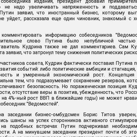
собеседника издания, президент добавил примирител
о не надо увеличивать напряженность и поддаватьс
Путин заявил, что иностранный бизнес, которому выг
не уйдет, рассказала еще один чиновник, знакомый с 
 комментировать информацию собеседников "Ведомост
чительное слово Путина было непубличной частью
тавитель Кудрина также не дал комментариев. Сам Ку
та заявил, что затронул тему снижения политических риско
 участников совета, Кудрин фактически поставил Путина 
звития событий: либо политические амбиции и стагнация,
мность и умеренный экономический рост. Концепция 
ильна тем, что подразумевает сохранение резервов, кот
спечивают безопасность. Но пораженческая позиция Ку
ости, отсутствие веры в позитив, убежденность, что Росс
 на 4%-ный рост ВВП в ближайшие годы) не может нрав
собеседник "Ведомостей".
на заседании бизнес-омбудсмен Борис Титов уверен,
лись шансы на успех сторонников активного стимулиро
 на подобных встречах Путин подчеркивал необходим
ости. А на минувшем заседании президент почти об эт