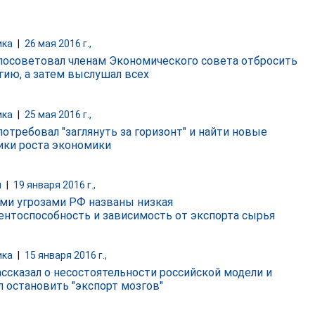
ика
|
26 мая 2016 г.,
посоветовал членам Экономического совета отбросить
гию, а затем выслушал всех
ика
|
25 мая 2016 г.,
потребовал "заглянуть за горизонт" и найти новые
ики роста экономики
и
|
19 января 2016 г.,
ми угрозами РФ названы низкая
ентоспособность и зависимость от экспорта сырья
ика
|
15 января 2016 г.,
ассказал о несостоятельности российской модели и
л остановить "экспорт мозгов"