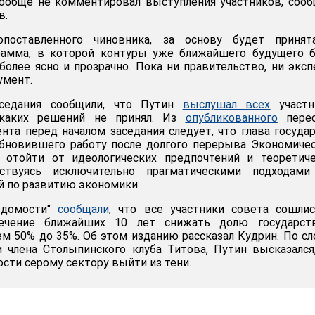
 вообще не комментировал выступления участников, соо
в.
оставленного чиновника, за основу будет принят
рамма, в которой контуры уже ближайшего будущего б
олее ясно и прозрачно. Пока ни правительство, ни экс
умент.
аседания сообщили, что Путин
выслушал всех
участн
икаких решений не принял. Из
опубликованного
перес
нта перед началом заседания следует, что глава госуда
обновившего работу после долгого перерыва Экономиче
 отойти от идеологических предпочтений и теоретиче
дствуясь исключительно прагматическими подходами
 по развитию экономики.
едомости"
сообщали
, что все участники совета сошли
ечение ближайших 10 лет снижать долю государст
ем 50% до 35%. Об этом изданию рассказал Кудрин. По с
 члена Столыпинского клуба Титова, Путин высказался
сти серому сектору выйти из тени.