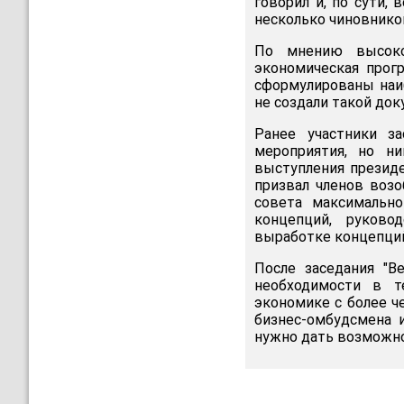
говорил и, по сути,
несколько чиновнико
По мнению высокоп
экономическая прог
сформулированы наиб
не создали такой док
Ранее участники з
мероприятия, но н
выступления президе
призвал членов воз
совета максимально
концепций, руково
выработке концепций
После заседания "В
необходимости в т
экономике с более ч
бизнес-омбудсмена и
нужно дать возможно