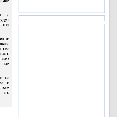
бщили
а та
удут
перты
иков
каза
рства
ского
ских
 при
сь на
ва в
ловам
, что