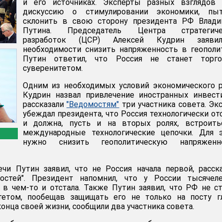
и его источниках. Эксперты разных взглядов 
дискуссию о стимулировании экономики, пыт
склонить в свою сторону президента РФ Влади
Путина. Председатель Центра стратегиче
разработок (ЦСР) Алексей Кудрин заяв
необходимости снизить напряженность в геополи
Путин ответил, что Россия не станет торго
суверенитетом.
Одним из необходимых условий экономического 
Кудрин назвал привлечение иностранных инвест
рассказали
"Ведомостям"
три участника совета. Эк
убеждал президента, что Россия технологически от
и должна, пусть и на вторых ролях, встроить
международные технологические цепочки. Для э
нужно снизить геополитическую напряженно
чи Путин заявил, что не Россия начала первой, расск
остей". Президент напомнил, что у России тысячеле
а в чем-то и отстала. Также Путин заявил, что РФ не с
тетом, пообещав защищать его не только на посту г
 конца своей жизни, сообщили два участника совета.