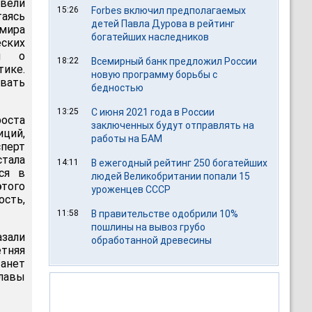
вели
15:26
Forbes включил предполагаемых
аясь
детей Павла Дурова в рейтинг
мира
богатейших наследников
ских
ил о
18:22
Всемирный банк предложил России
тике.
новую программу борьбы с
вать
бедностью
13:25
С июня 2021 года в России
роста
заключенных будут отправлять на
иций,
работы на БАМ
сперт
стала
14:11
В ежегодный рейтинг 250 богатейших
ся в
людей Великобритании попали 15
того
уроженцев СССР
сть,
11:58
В правительстве одобрили 10%
пошлины на вывоз грубо
азали
обработанной древесины
тняя
танет
лавы