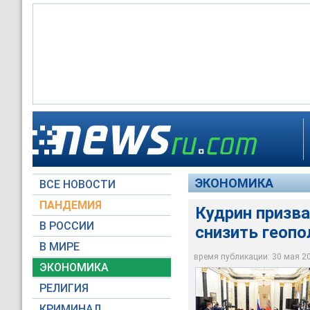
На заседании прези
Председатель Центр
Путин заявил, что 
ожидалось, речь шл
необходимости сниз
не только на посту 
ЭКОНОМИКА
ВСЕ НОВОСТИ
Пресс-служба През
© РИА Новости / Ил
Пресс-служба През
ПАНДЕМИЯ
Кудрин призва
В РОССИИ
снизить геоп
В МИРЕ
время публикации: 30 мая 201
ЭКОНОМИКА
РЕЛИГИЯ
КРИМИНАЛ