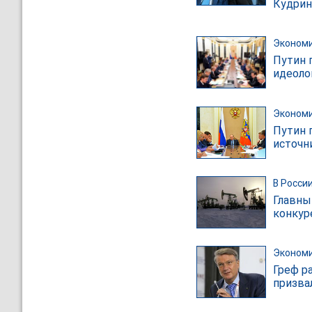
Кудрин
Эконом
Путин 
идеоло
Эконом
Путин 
источн
В Росси
Главны
конкур
Эконом
Греф р
призва