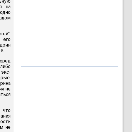
ьную
я на
одно
ходом
ей",
 его
дрин
в.
перед
 либо
экс-
орые,
дрина
ия не
иться
 что
вания
ость
ом не