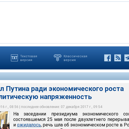
Текстовая
Классическая
версия
версия
диума экономического совета, состоявшемся 25 мая, как и
а стратегических разработок (ЦСР) Алексей Кудрин заявил о
РФ не станет торговать суверенитетом, пообещав защищать его
а об экономическом росте в России и его источниках
ить напряженность в геополитике
главы государства, но и до конца своей жизни
идента России
ья Питалев
идента России
л Путина ради экономического роста
олитическую напряженность
6 г., 08:56 | последнее обновление: 07 декабря 2017 г., 09:54
На заседании президиума экономического сов
состоявшемся 25 мая после двухлетнего перерыва
и
ожидалось
, речь шла об экономическом росте в Р