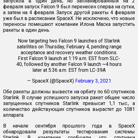
запусков в один день, но запланированный на 2
февраля запуск Falcon 9 был перенесен сперва на сутки,
а затем на 4 февраля. Запуск другой ракеты 4 февраля
уже был в расписании SpaceX. Не исключено, что новые
переносы помешают компании Илона Маска запустить
ракеты в один день.
Now targeting two Falcon 9 launches of Starlink
satellites on Thursday, February 4, pending range
acceptance and recovery weather conditions.
First Falcon 9 launch at 1:19 a.m. EST from SLC-
40, followed by another Falcon 9 launch ~4 hours
later at 5:36 a.m. EST from LC-39A
— SpaceX (@SpaceX)
February 3, 2021
Обе ракеты должны вывести на орбиту по 60 спутников
Starlink. В случае успешного запуска ракет общее число
запущенных спутников Starlink превысит 1,1 тыс., а
количество действующих спутников вырастет до 1081
аппарата.
В начале сентября прошлого года в SpaceX
обнародовали результаты тестирования системы
Starlink. В компании сообщили, что спутники