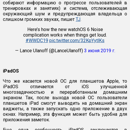
собирают информацию о прогрессе пользователей в
тренировках и занятиях) и система, отслеживающая
окружающий шум и предупреждающая владельца о
слишком громких звуках, пишет
TJ
.
Here’s how the new watchOS 6 Noise
complication works when things get loud.
#WWDC19
pic.twitter.com/32KpYytlKs
— Lance Ulanoff (@LanceUlanoff)
3 июня 2019 г.
iPadOS
Что же касается новой OC для планшетов Apple, то
iPadOS отличается от iOS улучшенной
многозадачностью и переработанным домашним
экраном. Так, после выхода новой OC пользователи
планшетов iPad cмогут выводить на домашний экран
виджеты, а также запускать одно приложение в двух
окнах. Например, эта функция может быть удобна для
приложения заметок.
Еще одна особенность iPadOS заключается в