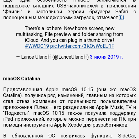
поддержке внешних USB-накопителей в приложении
"Файлы" и настольной версии браузера Safari с
полноценным менеджеромм загрузок, отмечает
TJ
.
There’s a lot here. New home screen, new
multitasking, File preview and folder sharing from
iCloud. And you can plug in a thumb drive!
#WWDC19
pic.twitter.com/3KOvWoEU1F
— Lance Ulanoff (@LanceUlanoff)
3 июня 2019 г.
macOS Catalina
Представленная Apple macOS 10.15 (она же macOS
Catalina), получила ряд изменений, главным из которых
стал отказ компании от привычного пользователям
приложения iTunes – его разделили на Apple Music, TV и
"Подкасты". macOS 10.15 также получила поддержку
iPad-приложений, которые можно перенести на ПК при
помощи инструмента Apple Xcode для разработчиков.
В обновленной OC появилась функцию SideCar,